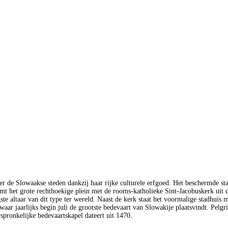
nder de Slowaakse steden dankzij haar rijke culturele erfgoed. Het beschermde
 het grote rechthoekige plein met de rooms-katholieke Sint-Jacobuskerk uit d
ste altaar van dit type ter wereld. Naast de kerk staat het voormalige stadhui
waar jaarlijks begin juli de grootste bedevaart van Slowakije plaatsvindt. Pe
spronkelijke bedevaartskapel dateert uit 1470.