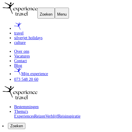
Zoeken
Menu
travel
silverjet holidays
culture
Over ons
Vacatures
Contact
Blog
Mijn experience
073 548 20 60
Bestemmingen
Thema's
Experiences
Reizen
Verblijf
Reisinspiratie
Zoeken