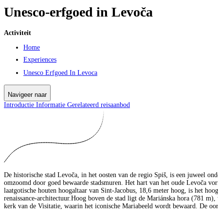
Unesco-erfgoed in Levoča
Activiteit
Home
Experiences
Unesco Erfgoed In Levoca
Navigeer naar
Introductie
Informatie
Gerelateerd reisaanbod
De historische stad Levoča, in het oosten van de regio Spiš, is een juweel o
omzoomd door goed bewaarde stadsmuren. Het hart van het oude Levoča vormt
laatgotische houten hoogaltaar van Sint-Jacobus, 18,6 meter hoog, is het hoog
renaissance-architectuur.Hoog boven de stad ligt de Mariánska hora (781 m), 
kerk van de Visitatie, waarin het iconische Mariabeeld wordt bewaard. De oor