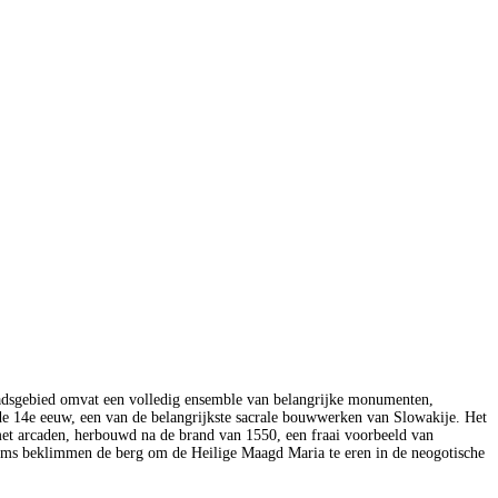
 stadsgebied omvat een volledig ensemble van belangrijke monumenten,
e 14e eeuw, een van de belangrijkste sacrale bouwwerken van Slowakije. Het
s met arcaden, herbouwd na de brand van 1550, een fraai voorbeeld van
lgrims beklimmen de berg om de Heilige Maagd Maria te eren in de neogotische