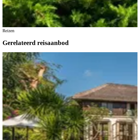
Reizen
Gerelateerd reisaanbod
R
B
B