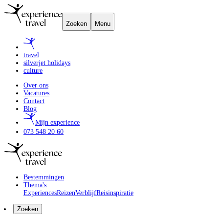
Zoeken
Menu
travel
silverjet holidays
culture
Over ons
Vacatures
Contact
Blog
Mijn experience
073 548 20 60
Bestemmingen
Thema's
Experiences
Reizen
Verblijf
Reisinspiratie
Zoeken