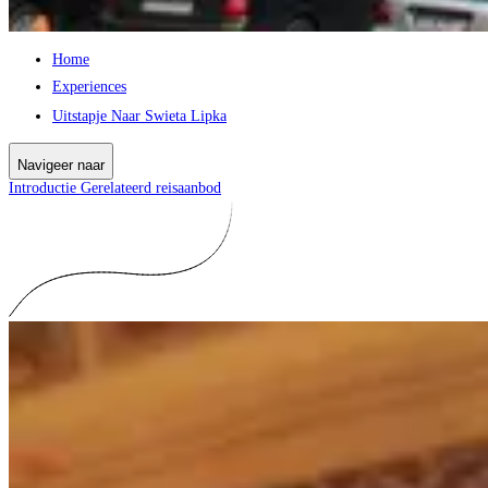
Home
Experiences
Uitstapje Naar Swieta Lipka
Navigeer naar
Introductie
Gerelateerd reisaanbod