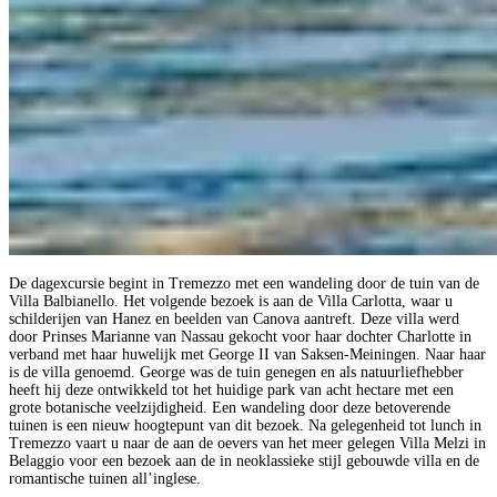
De dagexcursie begint in Tremezzo met een wandeling door de tuin van de
Villa Balbianello. Het volgende bezoek is aan de Villa Carlotta, waar u
schilderijen van Hanez en beelden van Canova aantreft. Deze villa werd
door Prinses Marianne van Nassau gekocht voor haar dochter Charlotte in
verband met haar huwelijk met George II van Saksen-Meiningen. Naar haar
is de villa genoemd. George was de tuin genegen en als natuurliefhebber
heeft hij deze ontwikkeld tot het huidige park van acht hectare met een
grote botanische veelzijdigheid. Een wandeling door deze betoverende
tuinen is een nieuw hoogtepunt van dit bezoek. Na gelegenheid tot lunch in
Tremezzo vaart u naar de aan de oevers van het meer gelegen Villa Melzi in
Belaggio voor een bezoek aan de in neoklassieke stijl gebouwde villa en de
romantische tuinen all’inglese.