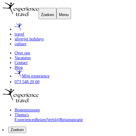
Zoeken
Menu
travel
silverjet holidays
culture
Over ons
Vacatures
Contact
Blog
Mijn experience
073 548 20 60
Bestemmingen
Thema's
Experiences
Reizen
Verblijf
Reisinspiratie
Zoeken