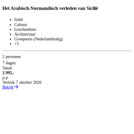
Het Arabisch-Normandisch verleden van Sicilië
Italië
Cultuur
Geschiedenis
Architectuur
Groepsreis (Nederlandstalig)
+5
2 personen
7 dagen
Vanaf
2.995,-
p.p.
Vertrek 7 oktober 2026
Bekijk
T
9