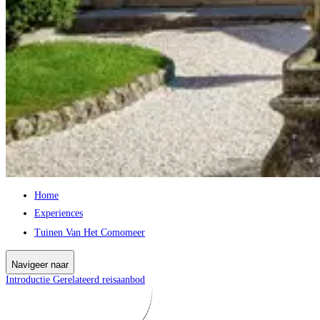
Home
Experiences
Tuinen Van Het Comomeer
Navigeer naar
Introductie
Gerelateerd reisaanbod