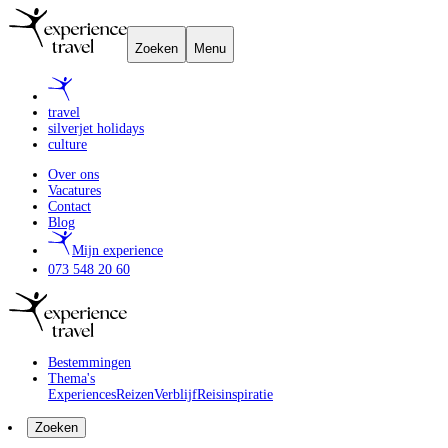
Zoeken
Menu
travel
silverjet holidays
culture
Over ons
Vacatures
Contact
Blog
Mijn experience
073 548 20 60
Bestemmingen
Thema's
Experiences
Reizen
Verblijf
Reisinspiratie
Zoeken