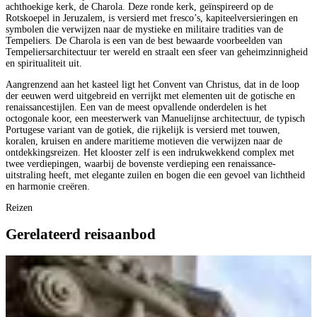
achthoekige kerk, de Charola. Deze ronde kerk, geïnspireerd op de
Rotskoepel in Jeruzalem, is versierd met fresco’s, kapiteelversieringen en
symbolen die verwijzen naar de mystieke en militaire tradities van de
Tempeliers. De Charola is een van de best bewaarde voorbeelden van
Tempeliersarchitectuur ter wereld en straalt een sfeer van geheimzinnigheid
en spiritualiteit uit.
Aangrenzend aan het kasteel ligt het Convent van Christus, dat in de loop
der eeuwen werd uitgebreid en verrijkt met elementen uit de gotische en
renaissancestijlen. Een van de meest opvallende onderdelen is het
octogonale koor, een meesterwerk van Manuelijnse architectuur, de typisch
Portugese variant van de gotiek, die rijkelijk is versierd met touwen,
koralen, kruisen en andere maritieme motieven die verwijzen naar de
ontdekkingsreizen. Het klooster zelf is een indrukwekkend complex met
twee verdiepingen, waarbij de bovenste verdieping een renaissance-
uitstraling heeft, met elegante zuilen en bogen die een gevoel van lichtheid
en harmonie creëren.
Reizen
Gerelateerd reisaanbod
R
B
B