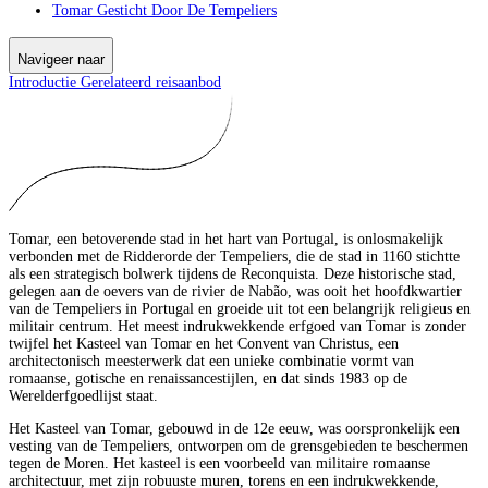
Tomar Gesticht Door De Tempeliers
Navigeer naar
Introductie
Gerelateerd reisaanbod
Tomar, een betoverende stad in het hart van Portugal, is onlosmakelijk
verbonden met de Ridderorde der Tempeliers, die de stad in 1160 stichtte
als een strategisch bolwerk tijdens de Reconquista. Deze historische stad,
gelegen aan de oevers van de rivier de Nabão, was ooit het hoofdkwartier
van de Tempeliers in Portugal en groeide uit tot een belangrijk religieus en
militair centrum. Het meest indrukwekkende erfgoed van Tomar is zonder
twijfel het Kasteel van Tomar en het Convent van Christus, een
architectonisch meesterwerk dat een unieke combinatie vormt van
romaanse, gotische en renaissancestijlen, en dat sinds 1983 op de
Werelderfgoedlijst staat.
Het Kasteel van Tomar, gebouwd in de 12e eeuw, was oorspronkelijk een
vesting van de Tempeliers, ontworpen om de grensgebieden te beschermen
tegen de Moren. Het kasteel is een voorbeeld van militaire romaanse
architectuur, met zijn robuuste muren, torens en een indrukwekkende,