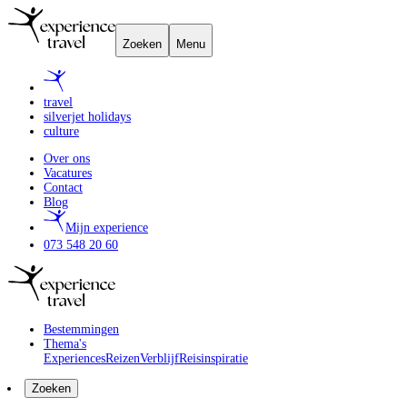
Zoeken
Menu
travel
silverjet holidays
culture
Over ons
Vacatures
Contact
Blog
Mijn experience
073 548 20 60
Bestemmingen
Thema's
Experiences
Reizen
Verblijf
Reisinspiratie
Zoeken