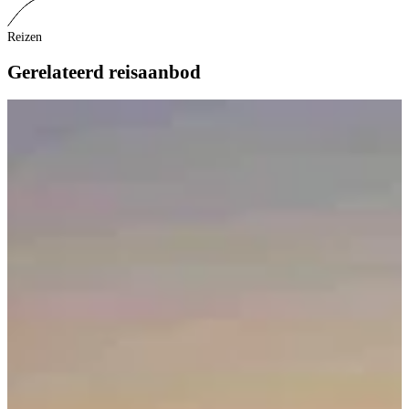
Reizen
Gerelateerd reisaanbod
R
B
B