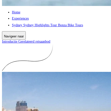
Home
Experiences
Sydney Sydney Highlights Tour Bonza Bike Tours
Navigeer naar
Introductie
Gerelateerd reisaanbod