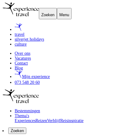
Zoeken
Menu
travel
silverjet holidays
culture
Over ons
Vacatures
Contact
Blog
Mijn experience
073 548 20 60
Bestemmingen
Thema's
Experiences
Reizen
Verblijf
Reisinspiratie
Zoeken