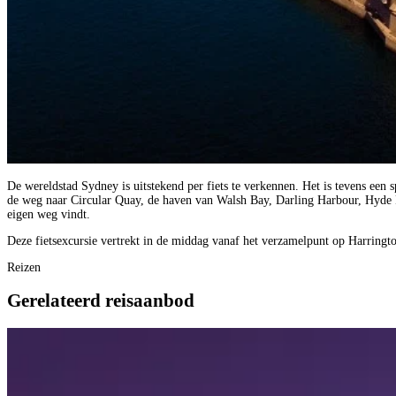
De wereldstad Sydney is uitstekend per fiets te verkennen. Het is tevens een 
de weg naar Circular Quay, de haven van Walsh Bay, Darling Harbour, Hyde Pa
eigen weg vindt.
Deze fietsexcursie vertrekt in de middag vanaf het verzamelpunt op Harringto
Reizen
Gerelateerd reisaanbod