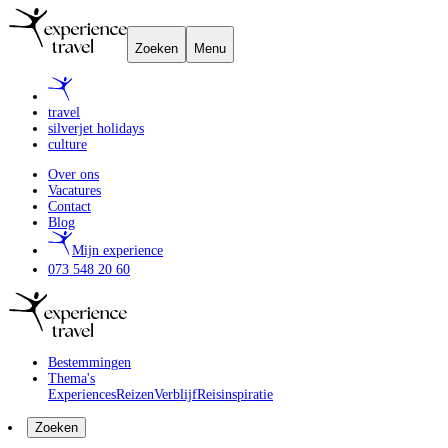
Zoeken
Menu
travel
silverjet holidays
culture
Over ons
Vacatures
Contact
Blog
Mijn experience
073 548 20 60
Bestemmingen
Thema's
Experiences
Reizen
Verblijf
Reisinspiratie
Zoeken