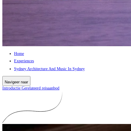
Home
Experiences
Sydney Architecture And Music In Sydney
Navigeer naar
Introductie
Gerelateerd reisaanbod