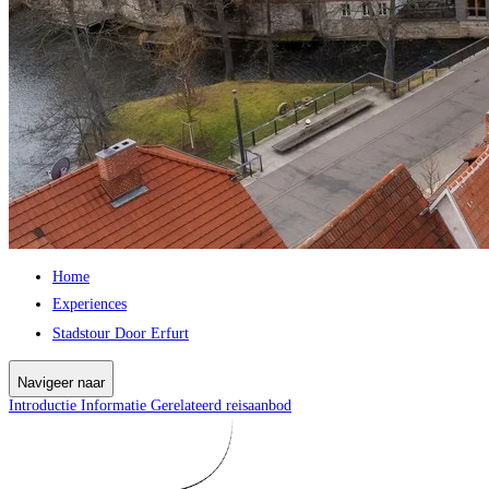
Home
Experiences
Stadstour Door Erfurt
Navigeer naar
Introductie
Informatie
Gerelateerd reisaanbod