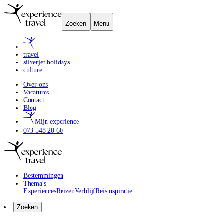
Zoeken
Menu
travel
silverjet holidays
culture
Over ons
Vacatures
Contact
Blog
Mijn experience
073 548 20 60
Bestemmingen
Thema's
Experiences
Reizen
Verblijf
Reisinspiratie
Zoeken