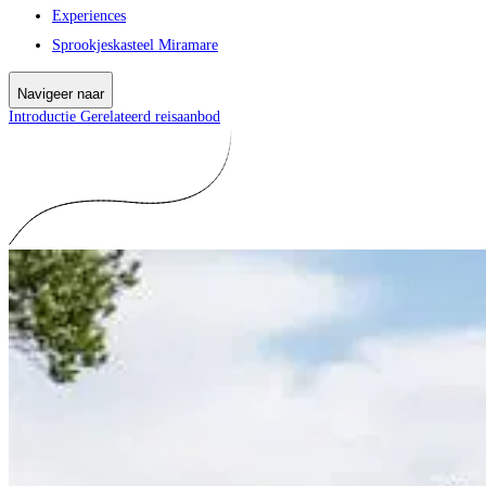
Experiences
Sprookjeskasteel Miramare
Navigeer naar
Introductie
Gerelateerd reisaanbod