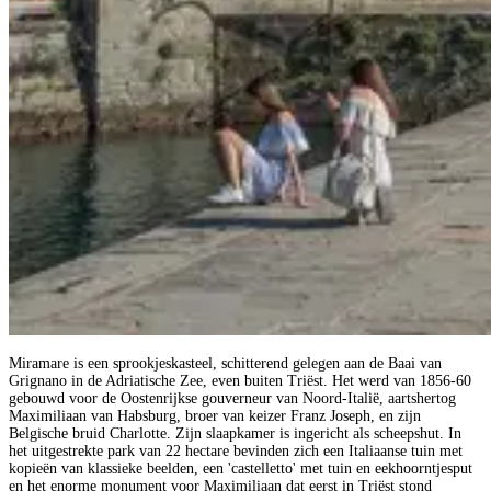
Miramare is een sprookjeskasteel, schitterend gelegen aan de Baai van
Grignano in de Adriatische Zee, even buiten Triëst. Het werd van 1856-60
gebouwd voor de Oostenrijkse gouverneur van Noord-Italië, aartshertog
Maximiliaan van Habsburg, broer van keizer Franz Joseph, en zijn
Belgische bruid Charlotte. Zijn slaapkamer is ingericht als scheepshut. In
het uitgestrekte park van 22 hectare bevinden zich een Italiaanse tuin met
kopieën van klassieke beelden, een 'castelletto' met tuin en eekhoorntjesput
en het enorme monument voor Maximiliaan dat eerst in Triëst stond