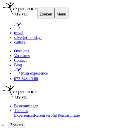
Zoeken
Menu
travel
silverjet holidays
culture
Over ons
Vacatures
Contact
Blog
Mijn experience
073 548 20 60
Bestemmingen
Thema's
Experiences
Reizen
Verblijf
Reisinspiratie
Zoeken