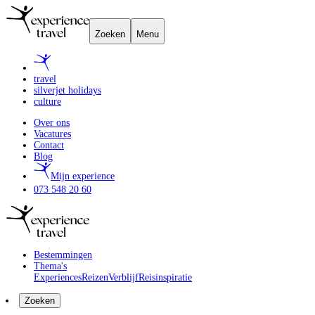
Zoeken
Menu
travel
silverjet holidays
culture
Over ons
Vacatures
Contact
Blog
Mijn experience
073 548 20 60
Bestemmingen
Thema's
Experiences
Reizen
Verblijf
Reisinspiratie
Zoeken