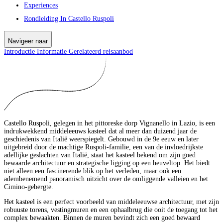
Experiences
Rondleiding In Castello Ruspoli
Navigeer naar
Introductie
Informatie
Gerelateerd reisaanbod
Castello Ruspoli, gelegen in het pittoreske dorp Vignanello in Lazio, is een
indrukwekkend middeleeuws kasteel dat al meer dan duizend jaar de
geschiedenis van Italië weerspiegelt. Gebouwd in de 9e eeuw en later
uitgebreid door de machtige Ruspoli-familie, een van de invloedrijkste
adellijke geslachten van Italië, staat het kasteel bekend om zijn goed
bewaarde architectuur en strategische ligging op een heuveltop. Het biedt
niet alleen een fascinerende blik op het verleden, maar ook een
adembenemend panoramisch uitzicht over de omliggende valleien en het
Cimino-gebergte.
Het kasteel is een perfect voorbeeld van middeleeuwse architectuur, met zijn
robuuste torens, vestingmuren en een ophaalbrug die ooit de toegang tot het
complex bewaakten. Binnen de muren bevindt zich een goed bewaard