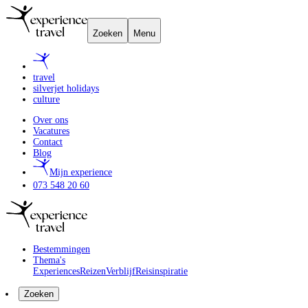
Zoeken
Menu
travel
silverjet holidays
culture
Over ons
Vacatures
Contact
Blog
Mijn experience
073 548 20 60
Bestemmingen
Thema's
Experiences
Reizen
Verblijf
Reisinspiratie
Zoeken