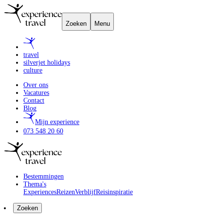
Zoeken
Menu
travel
silverjet holidays
culture
Over ons
Vacatures
Contact
Blog
Mijn experience
073 548 20 60
Bestemmingen
Thema's
Experiences
Reizen
Verblijf
Reisinspiratie
Zoeken