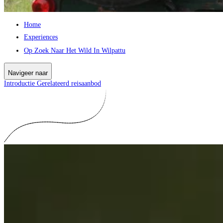
Home
Experiences
Op Zoek Naar Het Wild In Wilpattu
Navigeer naar
Introductie
Gerelateerd reisaanbod