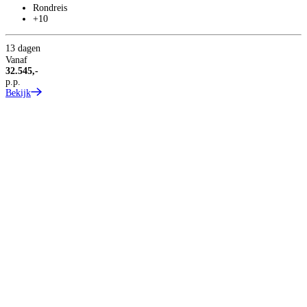
Rondreis
+10
13 dagen
Vanaf
32.545,-
p.p.
Bekijk