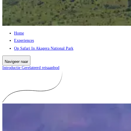
Home
Experiences
Op Safari In Akagera National Park
Navigeer naar
Introductie
Gerelateerd reisaanbod