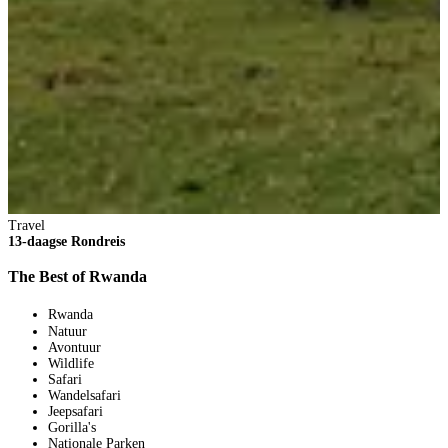
H
Travel
2
13-daagse Rondreis
1
V
The Best of Rwanda
5
p
B
Rwanda
Natuur
Avontuur
Wildlife
Safari
Wandelsafari
Jeepsafari
Gorilla's
Nationale Parken