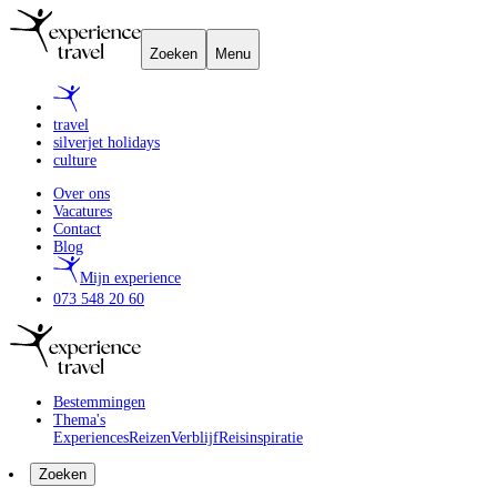
Zoeken
Menu
travel
silverjet holidays
culture
Over ons
Vacatures
Contact
Blog
Mijn experience
073 548 20 60
Bestemmingen
Thema's
Experiences
Reizen
Verblijf
Reisinspiratie
Zoeken