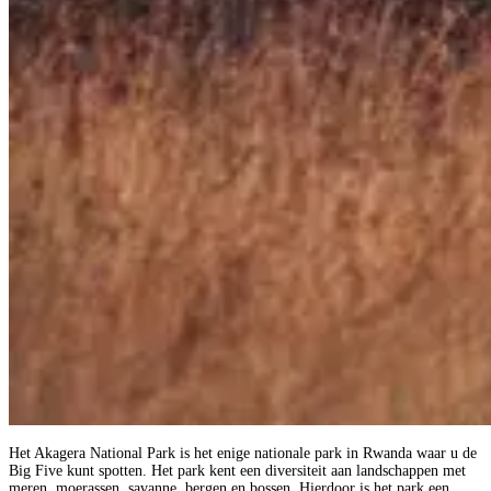
Het Akagera National Park is het enige nationale park in Rwanda waar u de
Big Five kunt spotten. Het park kent een diversiteit aan landschappen met
meren, moerassen, savanne, bergen en bossen. Hierdoor is het park een