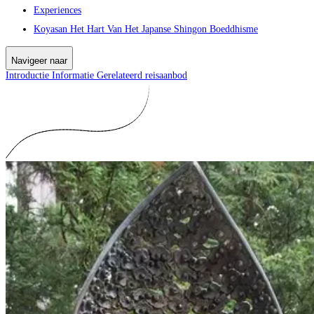
Experiences
Koyasan Het Hart Van Het Japanse Shingon Boeddhisme
Navigeer naar
Introductie
Informatie
Gerelateerd reisaanbod