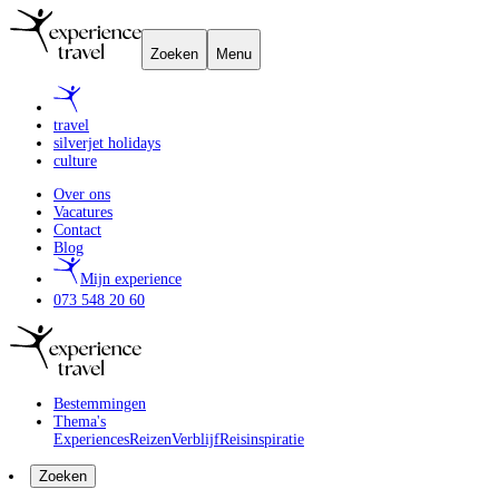
Zoeken
Menu
travel
silverjet holidays
culture
Over ons
Vacatures
Contact
Blog
Mijn experience
073 548 20 60
Bestemmingen
Thema's
Experiences
Reizen
Verblijf
Reisinspiratie
Zoeken