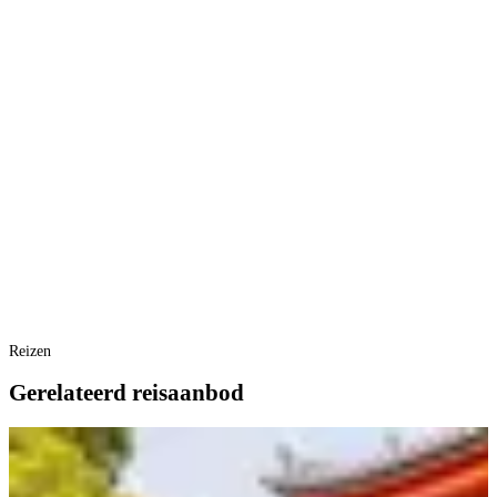
Reizen
Gerelateerd reisaanbod
R
B