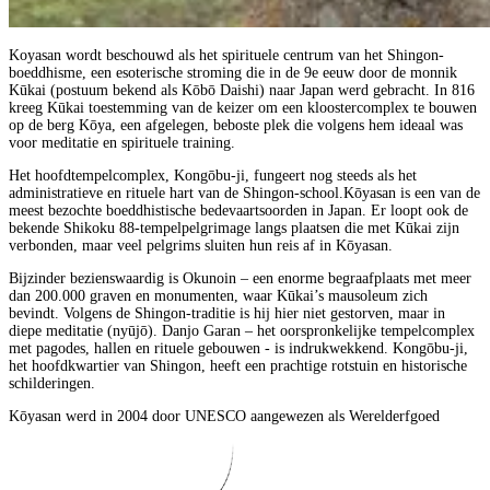
Koyasan wordt beschouwd als het spirituele centrum van het Shingon-
boeddhisme, een esoterische stroming die in de 9e eeuw door de monnik
Kūkai (postuum bekend als Kōbō Daishi) naar Japan werd gebracht. In 816
kreeg Kūkai toestemming van de keizer om een kloostercomplex te bouwen
op de berg Kōya, een afgelegen, beboste plek die volgens hem ideaal was
voor meditatie en spirituele training.
Het hoofdtempelcomplex, Kongōbu-ji, fungeert nog steeds als het
administratieve en rituele hart van de Shingon-school.Kōyasan is een van de
meest bezochte boeddhistische bedevaartsoorden in Japan. Er loopt ook de
bekende Shikoku 88-tempelpelgrimage langs plaatsen die met Kūkai zijn
verbonden, maar veel pelgrims sluiten hun reis af in Kōyasan.
Bijzinder bezienswaardig is Okunoin – een enorme begraafplaats met meer
dan 200.000 graven en monumenten, waar Kūkai’s mausoleum zich
bevindt. Volgens de Shingon-traditie is hij hier niet gestorven, maar in
diepe meditatie (nyūjō). Danjo Garan – het oorspronkelijke tempelcomplex
met pagodes, hallen en rituele gebouwen - is indrukwekkend. Kongōbu-ji,
het hoofdkwartier van Shingon, heeft een prachtige rotstuin en historische
schilderingen.
Kōyasan werd in 2004 door UNESCO aangewezen als Werelderfgoed