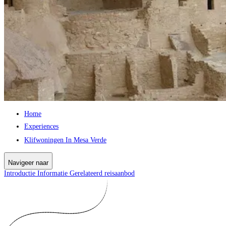
Home
Experiences
Klifwoningen In Mesa Verde
Navigeer naar
Introductie
Informatie
Gerelateerd reisaanbod