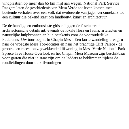
vindplaatsen op meer dan 65 km mijl aan wegen. National Park Service
Rangers laten de geschiedenis van Mesa Verde tot leven komen met
boeiende verhalen over een volk dat evolueerde van jager-verzamelaars tot
een cultuur die bekend staat om landbouw, kunst en architectuur.
De deskundige en enthousiaste gidsen leggen de fascinerende
architectonische details uit, evenals de lokale flora en fauna, artefacten en
natuurlijke hulpbronnen en hun betekenis voor de voorouderlijke
Puebloans. Uw tour begint in Chapin Mesa. Een korte wandeling brengt u
naar de vroegste Mesa Top-locaties en naar het prachtige Cliff Palace - de
grootste en meest ontzagwekkende klifwoning in Mesa Verde National Park.
Spruce Tree House Overlook en het Chapin Mesa Museum zijn beschikbaar
voor gasten die niet in staat zijn om de ladders te beklimmen tijdens de
rondleidingen door de klifwoningen.