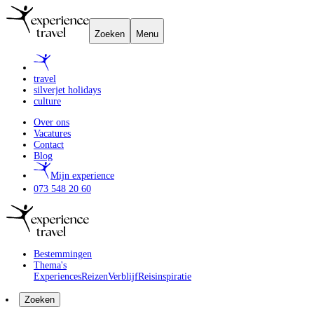
Zoeken
Menu
travel
silverjet holidays
culture
Over ons
Vacatures
Contact
Blog
Mijn experience
073 548 20 60
Bestemmingen
Thema's
Experiences
Reizen
Verblijf
Reisinspiratie
Zoeken