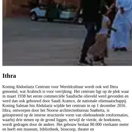
Ithra
Koning Abdoelaziz Centrum voor Wereldcultuur wordt ook wel Ihtra
genoemd, wat Arabisch is voor verrijking. Het centrum ligt op de plek waar
in maart 1938 het eerste commerciële Saudische olieveld werd gevonden en
werd dan ook gebouwd door Saudi Aramco, de nationale oliemaatschappij.
Koning Salman bin Abdulaziz wijdde het centrum in op 1 december 2016.
Ithra, ontworpen door het Noorse architectenbureau Snøhetta, is
geïnspireerd op de interne structurele vorm van oliehoudende rotsformaties,
waarbij drie stenen op de grond liggen, terwijl de vierde, de hoeksteen,
wordt gedragen door de andere. Het gebouw beslaat 80.000 vierkante meter
en heeft een museum, bibliotheek, bioscoop, theater en