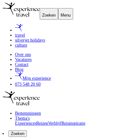
Zoeken
Menu
travel
silverjet holidays
culture
Over ons
Vacatures
Contact
Blog
Mijn experience
073 548 20 60
Bestemmingen
Thema's
Experiences
Reizen
Verblijf
Reisinspiratie
Zoeken