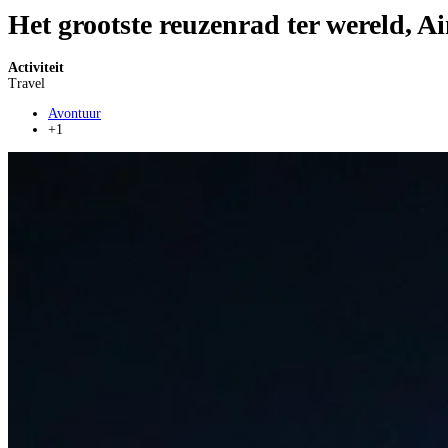
Het grootste reuzenrad ter wereld, A
Activiteit
Travel
Avontuur
+1