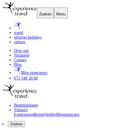
Zoeken
Menu
travel
silverjet holidays
culture
Over ons
Vacatures
Contact
Blog
Mijn experience
073 548 20 60
Bestemmingen
Thema's
Experiences
Reizen
Verblijf
Reisinspiratie
Zoeken