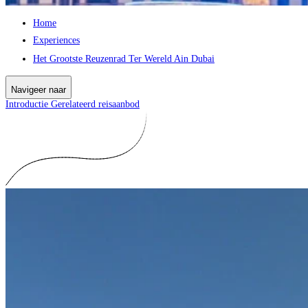
Home
Experiences
Het Grootste Reuzenrad Ter Wereld Ain Dubai
Navigeer naar
Introductie
Gerelateerd reisaanbod