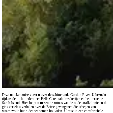
Deze unieke cruise voert u over de schitterende Gordon River. U bezoekt
tijdens de tocht ondermeer Hells Gate, zalmkwekerijen en het beruchte
Sarah Island. Hier loopt u tussen de ruïnes van de oude strafkolonie en de
gids vertelt u verhalen over de Britse gevangenen die schepen van
waardevolle huon-dennenbomen bouwden. U reist in een comfortabele