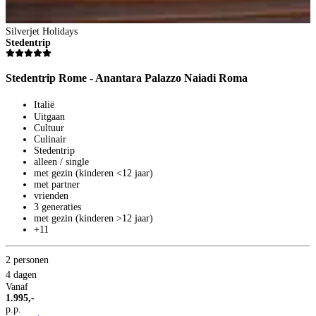
Silverjet Holidays
S
Stedentrip
Z
Stedentrip Rome - Anantara Palazzo Naiadi Roma
Z
Italië
Uitgaan
Cultuur
Culinair
Stedentrip
alleen / single
met gezin (kinderen <12 jaar)
met partner
vrienden
3 generaties
2
met gezin (kinderen >12 jaar)
+11
8
V
3
2 personen
p
4 dagen
B
Vanaf
1.995,-
p.p.