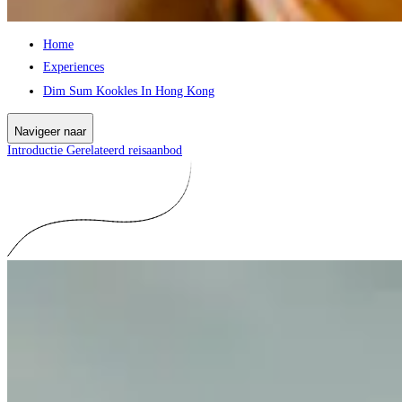
Home
Experiences
Dim Sum Kookles In Hong Kong
Navigeer naar
Introductie
Gerelateerd reisaanbod