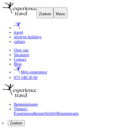
Zoeken
Menu
travel
silverjet holidays
culture
Over ons
Vacatures
Contact
Blog
Mijn experience
073 548 20 60
Bestemmingen
Thema's
Experiences
Reizen
Verblijf
Reisinspiratie
Zoeken