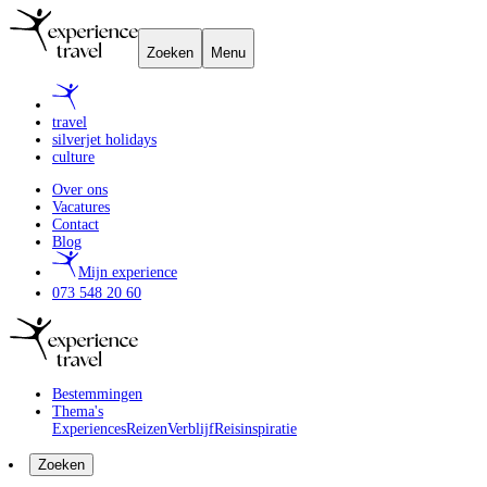
Zoeken
Menu
travel
silverjet holidays
culture
Over ons
Vacatures
Contact
Blog
Mijn experience
073 548 20 60
Bestemmingen
Thema's
Experiences
Reizen
Verblijf
Reisinspiratie
Zoeken