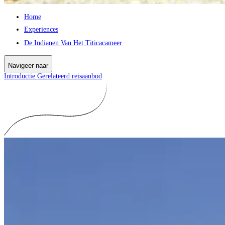
Home
Experiences
De Indianen Van Het Titicacameer
Navigeer naar
Introductie
Gerelateerd reisaanbod