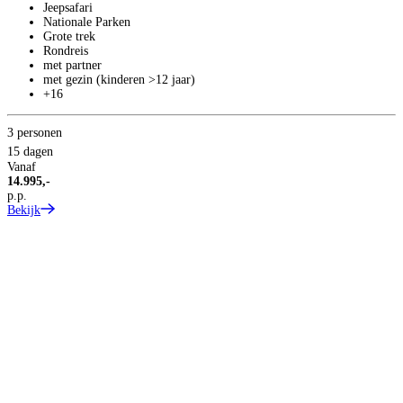
Jeepsafari
Nationale Parken
Grote trek
Rondreis
T
met partner
1
met gezin (kinderen >12 jaar)
+16
3 personen
15 dagen
Vanaf
14.995,-
p.p.
Bekijk
1
V
1