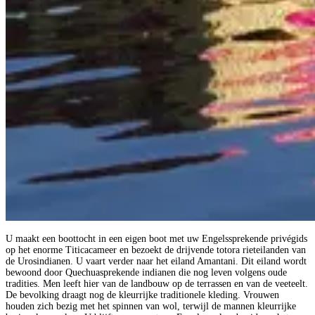
U maakt een boottocht in een eigen boot met uw Engelssprekende privégids
op het enorme Titicacameer en bezoekt de drijvende totora rieteilanden van
de Urosindianen. U vaart verder naar het eiland Amantani. Dit eiland wordt
bewoond door Quechuasprekende indianen die nog leven volgens oude
tradities. Men leeft hier van de landbouw op de terrassen en van de veeteelt.
De bevolking draagt nog de kleurrijke traditionele kleding. Vrouwen
houden zich bezig met het spinnen van wol, terwijl de mannen kleurrijke