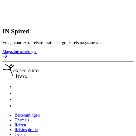
p
B
IN
Spired
Vraag voor extra reisinspiratie het gratis reismagazine aan.
Magazine aanvragen
Bestemmingen
Thema's
Reizen
Reisinspiratie
Over ons