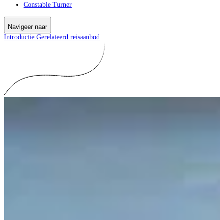
Constable Turner
Navigeer naar
Introductie
Gerelateerd reisaanbod