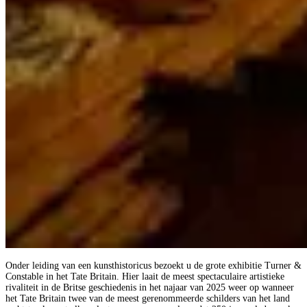
Onder leiding van een kunsthistoricus bezoekt u de grote exhibitie Turner &
Constable in het Tate Britain. Hier laait de meest spectaculaire artistieke
rivaliteit in de Britse geschiedenis in het najaar van 2025 weer op wanneer
het Tate Britain twee van de meest gerenommeerde schilders van het land