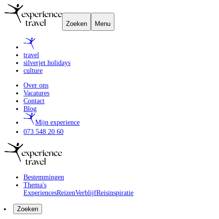
Zoeken
Menu
travel
silverjet holidays
culture
Over ons
Vacatures
Contact
Blog
Mijn experience
073 548 20 60
Bestemmingen
Thema's
Experiences
Reizen
Verblijf
Reisinspiratie
Zoeken