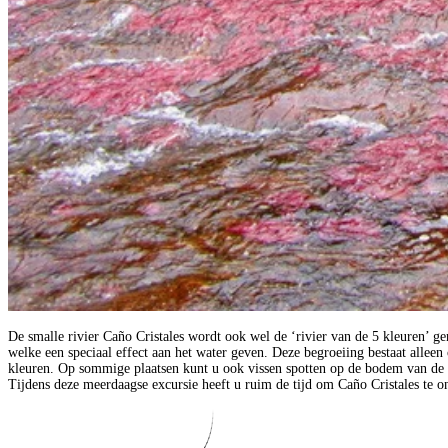
De smalle rivier Caño Cristales wordt ook wel de ‘rivier van de 5 kleuren’ 
welke een speciaal effect aan het water geven. Deze begroeiing bestaat alleen 
kleuren. Op sommige plaatsen kunt u ook vissen spotten op de bodem van de r
Tijdens deze meerdaagse excursie heeft u ruim de tijd om Caño Cristales te o