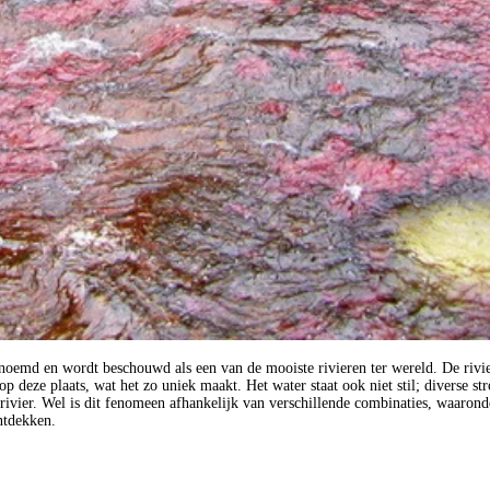
genoemd en wordt beschouwd als een van de mooiste rivieren ter wereld. De rivi
op deze plaats, wat het zo uniek maakt. Het water staat ook niet stil; diverse 
ivier. Wel is dit fenomeen afhankelijk van verschillende combinaties, waaronde
ntdekken.