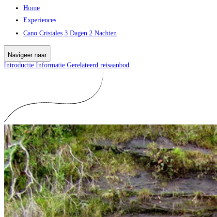
Home
Experiences
Cano Cristales 3 Dagen 2 Nachten
Navigeer naar
Introductie
Informatie
Gerelateerd reisaanbod