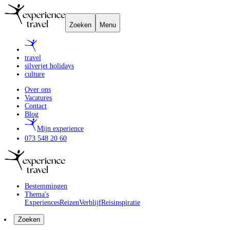
Zoeken
Menu
travel
silverjet holidays
culture
Over ons
Vacatures
Contact
Blog
Mijn experience
073 548 20 60
Bestemmingen
Thema's
Experiences
Reizen
Verblijf
Reisinspiratie
Zoeken