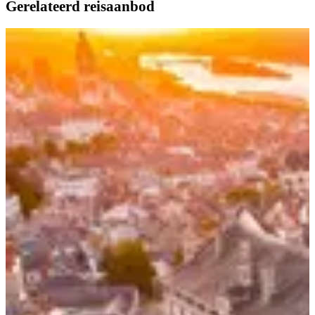
Gerelateerd reisaanbod
R
B
B