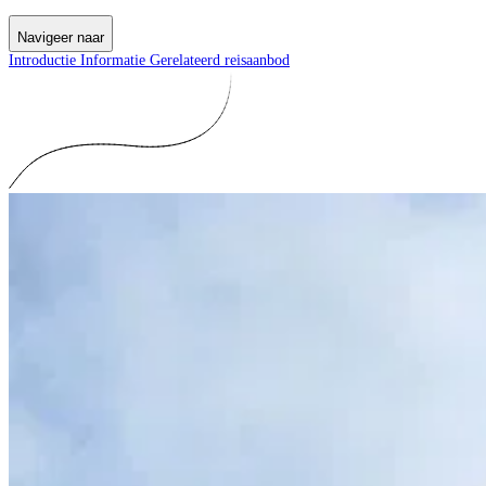
Navigeer naar
Introductie
Informatie
Gerelateerd reisaanbod