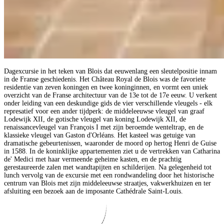
Dagexcursie in het teken van Blois dat eeuwenlang een sleutelpositie innam
in de Franse geschiedenis. Het Château Royal de Blois was de favoriete
residentie van zeven koningen en twee koninginnen, en vormt een uniek
overzicht van de Franse architectuur van de 13e tot de 17e eeuw. U verkent
onder leiding van een deskundige gids de vier verschillende vleugels - elk
represatief voor een ander tijdperk: de middeleeuwse vleugel van graaf
Lodewijk XII, de gotische vleugel van koning Lodewijk XII, de
renaissancevleugel van François I met zijn beroemde wenteltrap, en de
klassieke vleugel van Gaston d'Orléans. Het kasteel was getuige van
dramatische gebeurtenissen, waaronder de moord op hertog Henri de Guise
in 1588. In de koninklijke appartementen ziet u de vertrekken van Catharina
de' Medici met haar vermeende geheime kasten, en de prachtig
gerestaureerde zalen met wandtapijten en schilderijen. Na gelegenheid tot
lunch vervolg van de excursie met een rondwandeling door het historische
centrum van Blois met zijn middeleeuwse straatjes, vakwerkhuizen en ter
afsluiting een bezoek aan de imposante Cathédrale Saint-Louis.