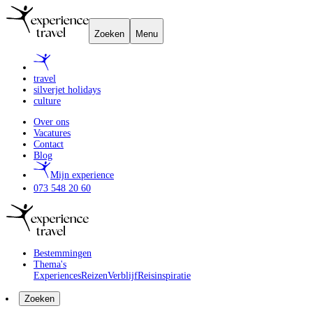
Zoeken
Menu
travel
silverjet holidays
culture
Over ons
Vacatures
Contact
Blog
Mijn experience
073 548 20 60
Bestemmingen
Thema's
Experiences
Reizen
Verblijf
Reisinspiratie
Zoeken