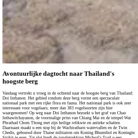
Avontuurlijke dagtocht naar Thailand's
hoogste berg
Vandaag vertrekt u vroeg in de ochtend naar de hoogste berg van Thailand:
Doi Inthanon. Het gebied rondom deze berg vormt een spectaculair
nationaal park met een rijke flora en fauna. Het nationaal park is ook zeer
interessant voor vogelaars; meer dan 383 vogelsoorten zijn hier
waargenomen! Op weg naar Doi Inthanon bezoekt u het graf van Chao
Inthawitchayanon, de voormalige prins van Chiang Mai en de tempel Wat
Phrathad Chom Thong met zijn heilige relikwie en antieke schatten.
Daarnaast maakt u een stop bij de Wachiratharn watervallen en de Twin
Chedis, gebouwd door Thaise militairen om Koning Bhumibol en Koningin
Sirikit te eren. Tot slot biedt de jungletrekking Micheal's Trail u een