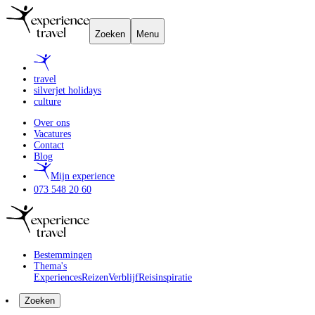
Zoeken
Menu
travel
silverjet holidays
culture
Over ons
Vacatures
Contact
Blog
Mijn experience
073 548 20 60
Bestemmingen
Thema's
Experiences
Reizen
Verblijf
Reisinspiratie
Zoeken