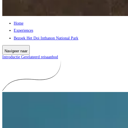
Home
Experiences
Bezoek Het Doi Inthanon National Park
Navigeer naar
Introductie
Gerelateerd reisaanbod