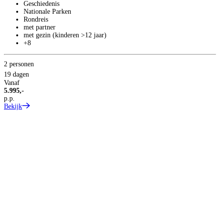
Geschiedenis
Nationale Parken
Rondreis
met partner
met gezin (kinderen >12 jaar)
+8
2 personen
19 dagen
Vanaf
5.995,-
p.p.
Bekijk
T
1