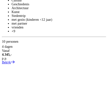
Cultuur
Geschiedenis
Architectuur
Kunst
Stedentrip
met gezin (kinderen <12 jaar)
met partner
vrienden
+9
S
S
10 personen
S
4 dagen
Vanaf
4.345,-
p.p.
Bekijk
8
V
5