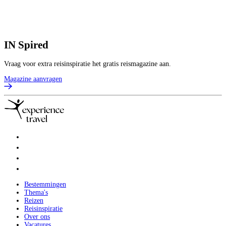
p
B
IN
Spired
Vraag voor extra reisinspiratie het gratis reismagazine aan.
Magazine aanvragen
Bestemmingen
Thema's
Reizen
Reisinspiratie
Over ons
Vacatures