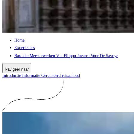
Home
Experiences
Barokke Meesterwerken Van Filippo Juvarra Voor De Savoye
Navigeer naar
Introductie
Informatie
Gerelateerd reisaanbod