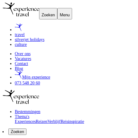
Zoeken
Menu
travel
silverjet holidays
culture
Over ons
Vacatures
Contact
Blog
Mijn experience
073 548 20 60
Bestemmingen
Thema's
Experiences
Reizen
Verblijf
Reisinspiratie
Zoeken