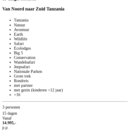
Van Noord naar Zuid Tanzania
Tanzania
Natuur
Avontuur
Earth
Wildlife
Safari
Ecolodges
Big 5
Conservation
Wandelsafari
Jeepsafari
Nationale Parken
Grote trek
Rondreis
T
met partner
1
met gezin (kinderen >12 jaar)
+16
3 personen
15 dagen
Vanaf
14.995,-
p.p.