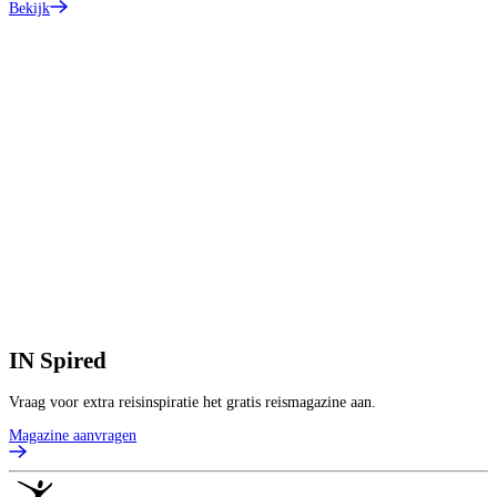
Bekijk
1
V
1
p
B
IN
Spired
Vraag voor extra reisinspiratie het gratis reismagazine aan.
Magazine aanvragen