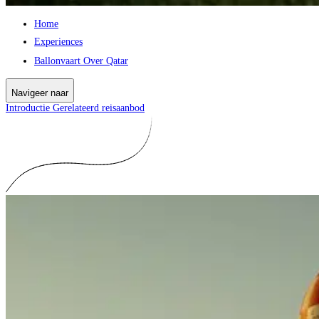
Home
Experiences
Ballonvaart Over Qatar
Navigeer naar
Introductie
Gerelateerd reisaanbod