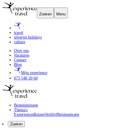
Zoeken
Menu
travel
silverjet holidays
culture
Over ons
Vacatures
Contact
Blog
Mijn experience
073 548 20 60
Bestemmingen
Thema's
Experiences
Reizen
Verblijf
Reisinspiratie
Zoeken