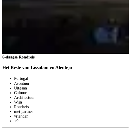
6-daagse Rondreis
Het Beste van Lissabon en Alentejo
Portugal
3
Avontuur
1
Uitgaan
V
Cultuur
1
Architectuur
p
Wijn
B
Rondreis
met partner
vrienden
+9