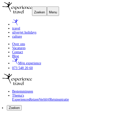
Zoeken
Menu
travel
silverjet holidays
culture
Over ons
Vacatures
Contact
Blog
Mijn experience
073 548 20 60
Bestemmingen
Thema's
Experiences
Reizen
Verblijf
Reisinspiratie
Zoeken