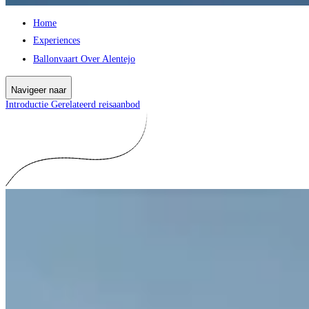
Home
Experiences
Ballonvaart Over Alentejo
Navigeer naar
Introductie
Gerelateerd reisaanbod