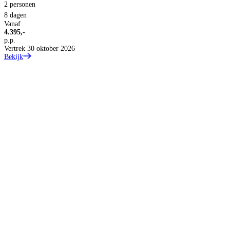
2 personen
8 dagen
Vanaf
4.395,-
p.p.
C
Vertrek 30 oktober 2026
1
Bekijk
H
2
1
V
2
p
V
B