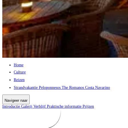
Home
Culture
Reizen
Strandvakantie Peloponnesos The Romanos Costa Navarino
Navigeer naar
Introductie
Galerij
Verblijf
Praktische informatie
Prijzen