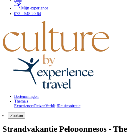
Mijn experience
073 - 548 20 64
Bestemmingen
Thema's
Experiences
Reizen
Verblijf
Reisinspiratie
Zoeken
Strandvakantie Peloponnesos - The