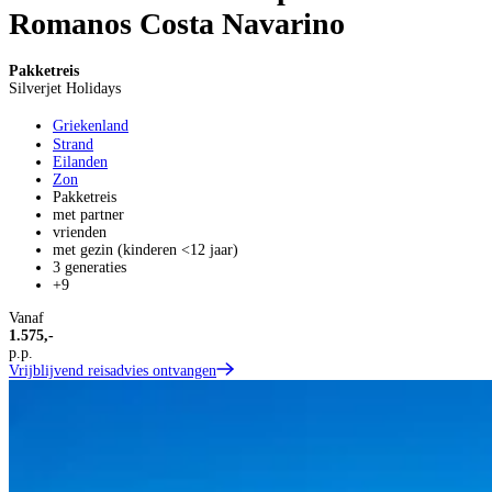
Romanos Costa Navarino
Pakketreis
Silverjet Holidays
Griekenland
Strand
Eilanden
Zon
Pakketreis
met partner
vrienden
met gezin (kinderen <12 jaar)
3 generaties
+9
Vanaf
1.575,-
p.p.
Vrijblijvend reisadvies ontvangen