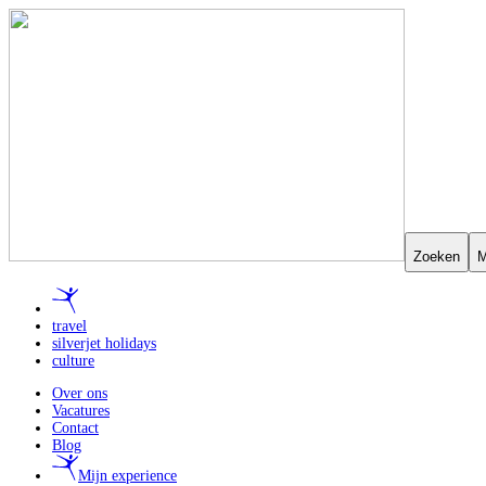
Zoeken
M
travel
silverjet holidays
culture
Over ons
Vacatures
Contact
Blog
Mijn experience