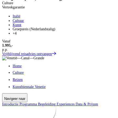
Culture
Vertrekgarantie
Italië
Cultuur
Kunst
Groepsreis (Nederlandstalig)
+4
Vanaf
1.995,-
p.p.
Vrijblijvend reisadvies ontvangen
Home
Culture
Reizen
Kunstbiennale Venetie
Navigeer naar
Introductie
Programma
Begeleiding
Experiences
Data & Prijzen