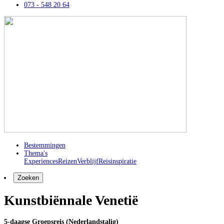
073 - 548 20 64
Bestemmingen
Thema's
Experiences
Reizen
Verblijf
Reisinspiratie
Zoeken
Kunstbiënnale Venetië
5-daagse Groepsreis (Nederlandstalig)