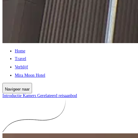
Home
Travel
Verblijf
Mira Moon Hotel
Navigeer naar
Introductie
Kamers
Gerelateerd reisaanbod