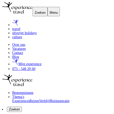
Zoeken
Menu
travel
silverjet holidays
culture
Over ons
Vacatures
Contact
Blog
Mijn experience
073 - 548 20 60
Bestemmingen
Thema's
Experiences
Reizen
Verblijf
Reisinspiratie
Zoeken