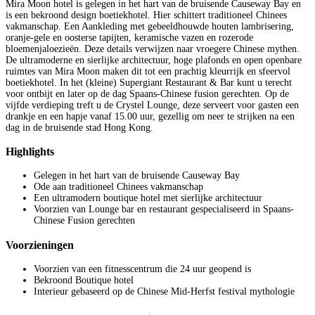
Mira Moon hotel is gelegen in het hart van de bruisende Causeway Bay en
is een bekroond design boetiekhotel. Hier schittert traditioneel Chinees
vakmanschap. Een Aankleding met gebeeldhouwde houten lambrisering,
oranje-gele en oosterse tapijten, keramische vazen ​​en rozerode
bloemenjaloezieën. Deze details verwijzen naar vroegere Chinese mythen.
De ultramoderne en sierlijke architectuur, hoge plafonds en open openbare
ruimtes van Mira Moon maken dit tot een prachtig kleurrijk en sfeervol
boetiekhotel. In het (kleine) Supergiant Restaurant & Bar kunt u terecht
voor ontbijt en later op de dag Spaans-Chinese fusion gerechten. Op de
vijfde verdieping treft u de Crystel Lounge, deze serveert voor gasten een
drankje en een hapje vanaf 15.00 uur, gezellig om neer te strijken na een
dag in de bruisende stad Hong Kong.
Highlights
Gelegen in het hart van de bruisende Causeway Bay
Ode aan traditioneel Chinees vakmanschap
Een ultramodern boutique hotel met sierlijke architectuur
Voorzien van Lounge bar en restaurant gespecialiseerd in Spaans-
Chinese Fusion gerechten
Voorzieningen
Voorzien van een fitnesscentrum die 24 uur geopend is
Bekroond Boutique hotel
Interieur gebaseerd op de Chinese Mid-Herfst festival mythologie