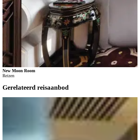
New Moon Room
H
Reizen
Gerelateerd reisaanbod