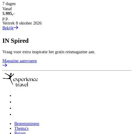
7 dagen
2
Vanaf
2
5.995,-
V
p.p.
7
Vertrek 8 oktober 2026
p
Bekijk
B
IN
Spired
Vraag voor extra inspiratie het gratis reismagazine aan.
Magazine aanvragen
Bestemmingen
Thema's
Reizen