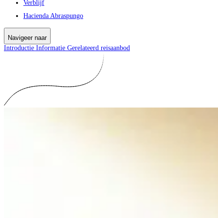
Verblijf
Hacienda Abraspungo
Navigeer naar
Introductie
Informatie
Gerelateerd reisaanbod