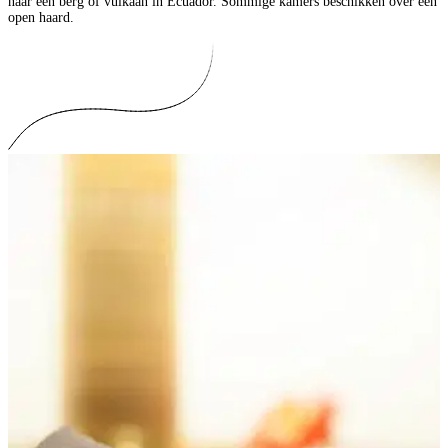
naar een berg of vulkaan in Ecuador. Sommige kamers beschikken over een
open haard.