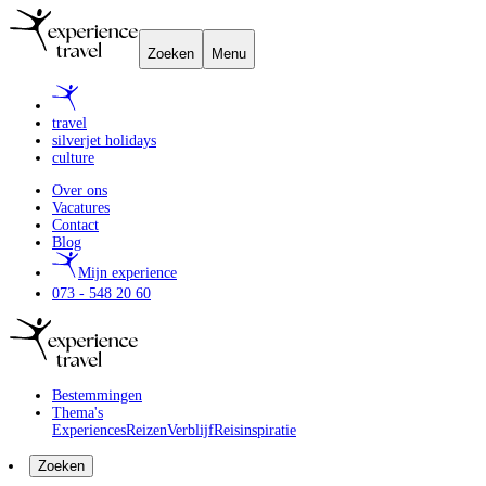
Zoeken
Menu
travel
silverjet holidays
culture
Over ons
Vacatures
Contact
Blog
Mijn experience
073 - 548 20 60
Bestemmingen
Thema's
Experiences
Reizen
Verblijf
Reisinspiratie
Zoeken