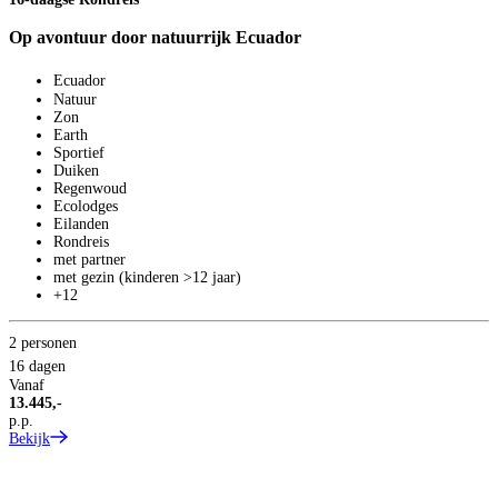
Op avontuur door natuurrijk Ecuador
Ecuador
Natuur
Zon
Earth
T
Sportief
1
Duiken
Regenwoud
R
Ecolodges
Eilanden
Rondreis
met partner
met gezin (kinderen >12 jaar)
+12
2 personen
16 dagen
Vanaf
13.445,-
p.p.
Bekijk
2
1