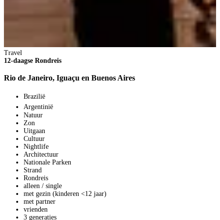
Travel
T
12-daagse Rondreis
1
Rio de Janeiro, Iguaçu en Buenos Aires
A
Brazilië
Argentinië
Natuur
Zon
Uitgaan
Cultuur
Nightlife
Architectuur
Nationale Parken
Strand
Rondreis
2
alleen / single
1
met gezin (kinderen <12 jaar)
V
met partner
6
vrienden
p
3 generaties