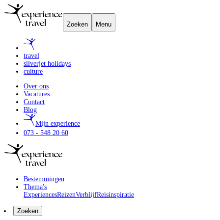
Zoeken
Menu
travel
silverjet holidays
culture
Over ons
Vacatures
Contact
Blog
Mijn experience
073 - 548 20 60
Bestemmingen
Thema's
Experiences
Reizen
Verblijf
Reisinspiratie
Zoeken