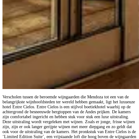
Verscholen tussen de beroemde wijngaarden die Mendoza tot een van de
belangrijkste wijnhoofdsteden ter wereld hebben gemaakt, ligt het luxueuze
hotel Entre Cielos. Entre Cielos is een stijlvol boetiekhotel waarbij op de
achtergrond de besneeuwde bergtoppen van de Andes prijken. De kamers
zijn comfortabel ingericht en hebben stuk voor stuk een luxe uitstraling.
Deze uitstraling wordt vergeleken met wijnen. Zoals er jonge, frisse wijnen
zijn, zijn er ook langer gerijpte wijnen met meer diepgang en zo geldt dat
ook voor de uitstraling van de kamers. Het pronkstuk van Entre Cielos is de
‘Limited Edition Suite’, een vrijstaande loft die hoog boven de wijngaarden