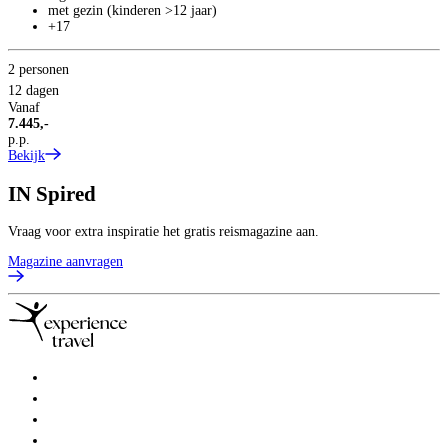
B
met gezin (kinderen >12 jaar)
+17
2 personen
12 dagen
Vanaf
7.445,-
p.p.
Bekijk
IN
Spired
Vraag voor extra inspiratie het gratis reismagazine aan.
Magazine aanvragen