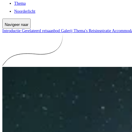
Thema
Noorderlicht
Navigeer naar
Introductie
Gerelateerd reisaanbod
Galerij
Thema's
Reisinspiratie
Accommoda