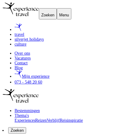
Zoeken
Menu
travel
silverjet holidays
culture
Over ons
Vacatures
Contact
Blog
Mijn experience
073 - 548 20 60
Bestemmingen
Thema's
Experiences
Reizen
Verblijf
Reisinspiratie
Zoeken