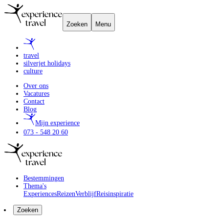
Zoeken
Menu
travel
silverjet holidays
culture
Over ons
Vacatures
Contact
Blog
Mijn experience
073 - 548 20 60
Bestemmingen
Thema's
Experiences
Reizen
Verblijf
Reisinspiratie
Zoeken