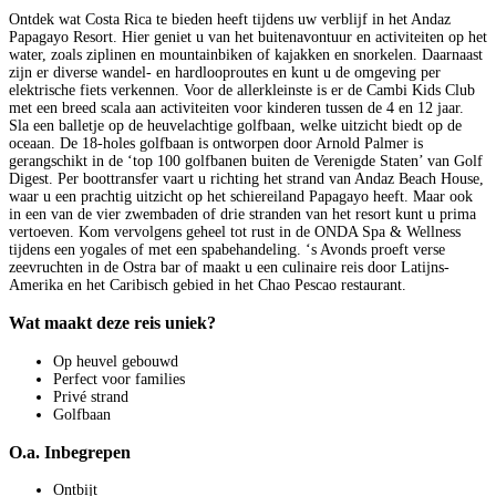
Ontdek wat Costa Rica te bieden heeft tijdens uw verblijf in het Andaz
Papagayo Resort. Hier geniet u van het buitenavontuur en activiteiten op het
water, zoals ziplinen en mountainbiken of kajakken en snorkelen. Daarnaast
zijn er diverse wandel- en hardlooproutes en kunt u de omgeving per
elektrische fiets verkennen. Voor de allerkleinste is er de Cambi Kids Club
met een breed scala aan activiteiten voor kinderen tussen de 4 en 12 jaar.
Sla een balletje op de heuvelachtige golfbaan, welke uitzicht biedt op de
oceaan. De 18-holes golfbaan is ontworpen door Arnold Palmer is
gerangschikt in de ‘top 100 golfbanen buiten de Verenigde Staten’ van Golf
Digest. Per boottransfer vaart u richting het strand van Andaz Beach House,
waar u een prachtig uitzicht op het schiereiland Papagayo heeft. Maar ook
in een van de vier zwembaden of drie stranden van het resort kunt u prima
vertoeven. Kom vervolgens geheel tot rust in de ONDA Spa & Wellness
tijdens een yogales of met een spabehandeling. ‘s Avonds proeft verse
zeevruchten in de Ostra bar of maakt u een culinaire reis door Latijns-
Amerika en het Caribisch gebied in het Chao Pescao restaurant.
Wat maakt deze reis uniek?
Op heuvel gebouwd
Perfect voor families
Privé strand
Golfbaan
O.a. Inbegrepen
Ontbijt