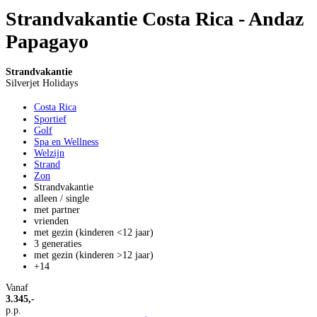
Strandvakantie Costa Rica - Andaz
Papagayo
Strandvakantie
Silverjet Holidays
Costa Rica
Sportief
Golf
Spa en Wellness
Welzijn
Strand
Zon
Strandvakantie
alleen / single
met partner
vrienden
met gezin (kinderen <12 jaar)
3 generaties
met gezin (kinderen >12 jaar)
+14
Vanaf
3.345,-
p.p.