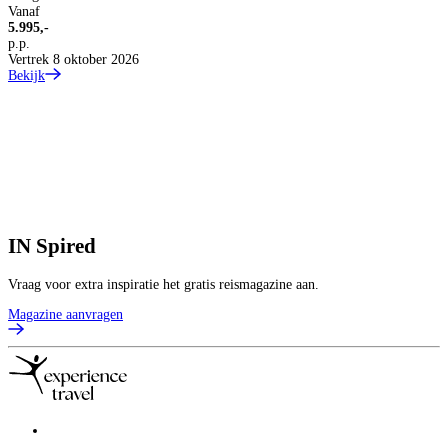
V
Vanaf
4
5.995,-
p
p.p.
B
Vertrek 8 oktober 2026
Bekijk
IN
Spired
Vraag voor extra inspiratie het gratis reismagazine aan.
Magazine aanvragen