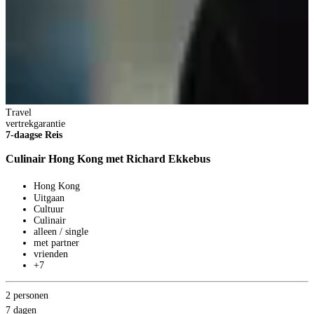
Travel
T
vertrekgarantie
8
7-daagse Reis
Culinair Hong Kong met Richard Ekkebus
Hong Kong
Uitgaan
Cultuur
Culinair
alleen / single
met partner
vrienden
+7
2 personen
8
7 dagen