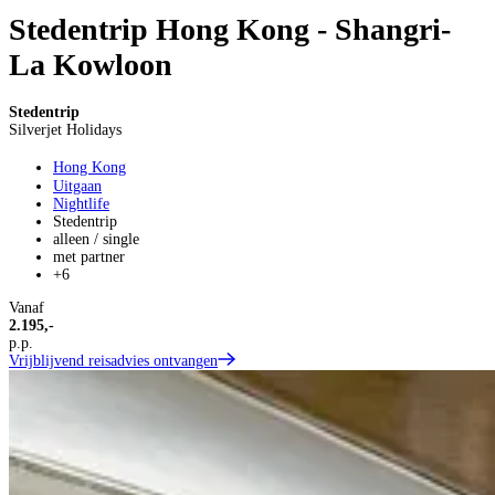
Stedentrip Hong Kong - Shangri-
La Kowloon
Stedentrip
Silverjet Holidays
Hong Kong
Uitgaan
Nightlife
Stedentrip
alleen / single
met partner
+6
Vanaf
2.195,-
p.p.
Vrijblijvend reisadvies ontvangen