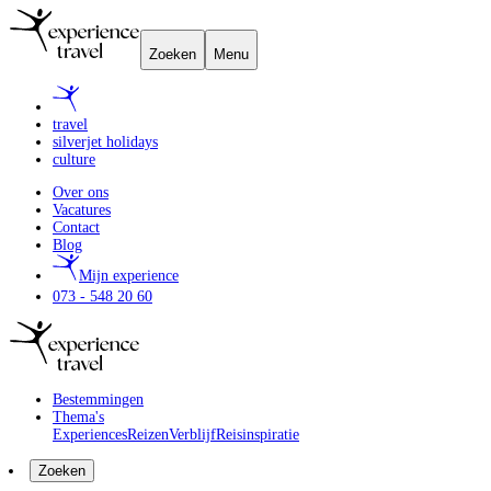
Zoeken
Menu
travel
silverjet holidays
culture
Over ons
Vacatures
Contact
Blog
Mijn experience
073 - 548 20 60
Bestemmingen
Thema's
Experiences
Reizen
Verblijf
Reisinspiratie
Zoeken