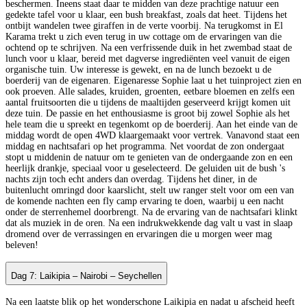
beschermen. Ineens staat daar te midden van deze prachtige natuur een
gedekte tafel voor u klaar, een bush breakfast, zoals dat heet. Tijdens het
ontbijt wandelen twee giraffen in de verte voorbij. Na terugkomst in El
Karama trekt u zich even terug in uw cottage om de ervaringen van die
ochtend op te schrijven. Na een verfrissende duik in het zwembad staat de
lunch voor u klaar, bereid met dagverse ingrediënten veel vanuit de eigen
organische tuin. Uw interesse is gewekt, en na de lunch bezoekt u de
boerderij van de eigenaren. Eigenaresse Sophie laat u het tuinproject zien en
ook proeven. Alle salades, kruiden, groenten, eetbare bloemen en zelfs een
aantal fruitsoorten die u tijdens de maaltijden geserveerd krijgt komen uit
deze tuin. De passie en het enthousiasme is groot bij zowel Sophie als het
hele team die u spreekt en tegenkomt op de boerderij. Aan het einde van de
middag wordt de open 4WD klaargemaakt voor vertrek. Vanavond staat een
middag en nachtsafari op het programma. Net voordat de zon ondergaat
stopt u middenin de natuur om te genieten van de ondergaande zon en een
heerlijk drankje, speciaal voor u geselecteerd. De geluiden uit de bush 's
nachts zijn toch echt anders dan overdag. Tijdens het diner, in de
buitenlucht omringd door kaarslicht, stelt uw ranger stelt voor om een van
de komende nachten een fly camp ervaring te doen, waarbij u een nacht
onder de sterrenhemel doorbrengt. Na de ervaring van de nachtsafari klinkt
dat als muziek in de oren. Na een indrukwekkende dag valt u vast in slaap
dromend over de verrassingen en ervaringen die u morgen weer mag
beleven!
Dag 7: Laikipia – Nairobi – Seychellen
Na een laatste blik op het wonderschone Laikipia en nadat u afscheid heeft