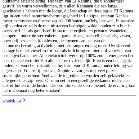
duurzame safaribeleving. Het team van El Karama, die u zondermeer
T
gastvrij en warm verwelkomen, zijn allen Kenianen die een lange
o
geschiedenis hebben met de lodge, dit landschap en deze regio. El Karama
g
ligt in een privé natuurbeschermingsgebied in Laikipia, een van Kenia's
t
meest exclusieve en diverse regio's. Olifanten, buffels, leeuwen, luipaarden,
e
nijlpaarden en zelfs de met uitsterven bedreigde wilde honden zijn hier in
t
overvloed. U, als gast, heeft bijna totale vrijheid en privacy. Wandelen,
v
kamperen onder de sterrenhemel, game drives, nachtelijke safaris, vissen,
v
boerderij bezoeken, kooklessen, deelnemen aan een van de
z
natuurbeschermingsactiviteiten met een ranger en nog meer. Uw sfeervolle
h
cottage is uniek zowel in formaat als inrichting en uiteraard voorzien van
een eigen badkamer. Alle elektriciteit werkt op 100% zonne-energie en het
O
bad, douche en toilet zijn allemaal eco-vriendelijk. Eten is een belangrijk
onderdeel van elke vakantie en het team van El Karama, onder leiding van
eigenaar en Franse fijnproever, Sophie verzorgen met veel plezier
smakelijke gerechten. Veel van de ingrediënten worden zelf gekweekt en
alle gerechten zijn vers. Of u nu eet in een gezellige eetkamer met rieten
dak of buiten in de bush onder een blinkende sterrenhemel, de ervaring laat
het u allemaal nog beter smaken!
Ontdek nu