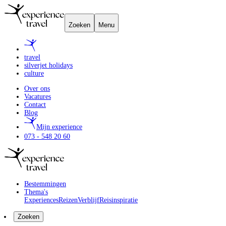
Zoeken
Menu
travel
silverjet holidays
culture
Over ons
Vacatures
Contact
Blog
Mijn experience
073 - 548 20 60
Bestemmingen
Thema's
Experiences
Reizen
Verblijf
Reisinspiratie
Zoeken