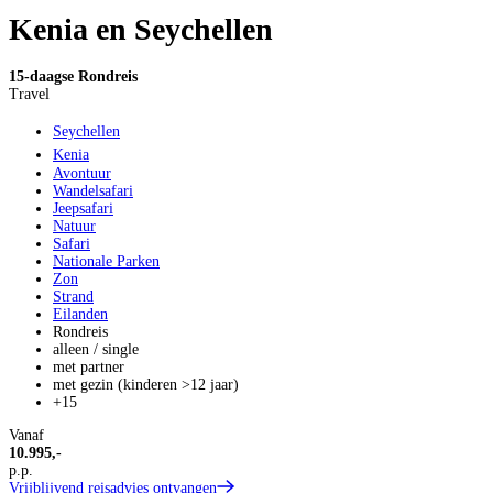
Kenia en Seychellen
15-daagse Rondreis
Travel
Seychellen
Kenia
Avontuur
Wandelsafari
Jeepsafari
Natuur
Safari
Nationale Parken
Zon
Strand
Eilanden
Rondreis
alleen / single
met partner
met gezin (kinderen >12 jaar)
+15
Vanaf
10.995,-
p.p.
Vrijblijvend reisadvies ontvangen