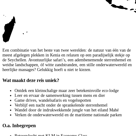
Een combinatie van het beste van twee werelden: de natuur van één van de
meest afgelegen plekken in Kenia en relaxen op een paradijselijk stekje op
de Seychellen. Avontuurlijke safari’s, een adembenemende sterrenhemel en
weidse landschappen, óf witte zandstranden, een stille onderwaterwereld en
heerlijke massages? Gelukkig hoeft u niet te kiezen.
Wat maakt deze reis uniek?
Ontdek een kleinschalige maar zeer betekenisvolle eco-lodge
Leer en ervaar de samenwerking tussen mens en dier
Game drives, wandelsafaris en vogelsspotten
Verblijf een nacht onder de sprankelende sterrenhemel
Wandel door de indrukwekkende jungle van het eiland Mahé
Verken de onderwaterwereld en de maritieme nationale parken
O.a. Inbegrepen
Retourvlucht met KLM in Economy Class