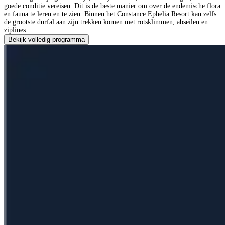
goede conditie vereisen. Dit is de beste manier om over de endemische flora
en fauna te leren en te zien. Binnen het Constance Ephelia Resort kan zelfs
de grootste durfal aan zijn trekken komen met rotsklimmen, abseilen en
ziplines.
Bekijk volledig programma