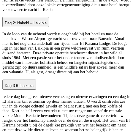
rechtstreekse vlucht naar Nairobi. Eenmaal aangekomen, in de avond, wordt
u verwelkomd door onze lokale vertegenwoordiging die u naar hotel brengt
voor uw eerste nacht in Kenia.
Dag 2: Nairobi – Laikipia
In de loop van de ochtend wordt u opgehaald bij het hotel en naar de
luchthaven Wilson Airport gebracht voor uw vlucht naar Nanyuki. Vanaf
hier is het nog circa anderhalf uur rijden naar El Karama Lodge. De lodge
ligt in het hart van Laikipia in een privé wildreservaat van ruim veertien
duizend hectaren. Deze private operatie beschermt dieren in het wild al
sinds 1964. Met een passie voor het ondersteunen van biodiversiteit door
middel van innovatie, holistisch beheer en langetermijnstrategieën die
gericht zijn op duurzaamheid, is een wildlife safari hier zoveel meer dan
een vakantie. U, als gast, draagt direct bij aan het behoud.
Dag 3-6: Laikipia
Iedere dag brengt een nieuwe verrassing en nieuwe ervaringen en een dag in
El Karama kan er zomaar op deze manier uitzien. U wordt omstreeks zes
uur in de vroege ochtend gewekt en begint rustig met een kop koffie of
thee. Kort na half zeven vertrekt u met uw ranger om vanaf de centrale
vlakte Mount Kenia te bewonderen. Tijdens deze game drive verteld uw
ranger over het landschap alsook over de dieren die u spot. Het team van El
Karama betrekt u bij de dagelijkse praktijk van wat het betekent om naast
en met deze wilde dieren te leven en waarom het zo belangrijk is hen te