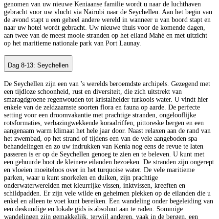
genomen van uw nieuwe Keniaanse familie wordt u naar de luchthaven
gebracht voor uw vlucht via Nairobi naar de Seychellen. Aan het begin van
de avond stapt u een geheel andere wereld in wanneer u van boord stapt en
naar uw hotel wordt gebracht. Uw nieuwe thuis voor de komende dagen,
aan twee van de meest mooie stranden op het eiland Mahé en met uitzicht
op het maritieme nationale park van Port Launay.
Dag 8-13: Seychellen
De Seychellen zijn een van 's werelds beroemdste archipels. Gezegend met
een tijdloze schoonheid, rust en diversiteit, die zich uitstrekt van
smaragdgroene regenwouden tot kristalhelder turkoois water. U vindt hier
enkele van de zeldzaamste soorten flora en fauna op aarde. De perfecte
setting voor een droomvakantie met prachtige stranden, ongelooflijke
rotsformaties, verbazingwekkende koraalriffen, pittoreske bergen en een
aangenaam warm klimaat het hele jaar door. Naast relaxen aan de rand van
het zwembad, op het strand of tijdens een van de vele aangeboden spa
behandelingen en zo uw indrukken van Kenia nog eens de revue te laten
passeren is er op de Seychellen genoeg te zien en te beleven. U kunt met
een gehuurde boot de kleinere eilanden bezoeken. De stranden zijn ongerept
en vloeien moeiteloos over in het turquoise water. De vele maritieme
parken, waar u kunt snorkelen en duiken, zijn prachtige
onderwaterwerelden met kleurrijke vissen, inktvissen, kreeften en
schildpadden. Er zijn vele wilde en geheimen plekken op de eilanden die u
enkel en alleen te voet kunt bereiken. Een wandeling onder begeleiding van
een deskundige en lokale gids is absoluut aan te raden. Sommige
wandelingen zijn gemakkelijk, terwijl anderen, vaak in de bergen, een