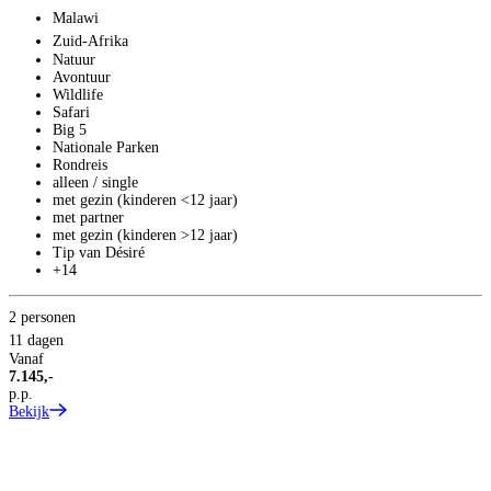
Malawi
Zuid-Afrika
Natuur
T
Avontuur
1
Wildlife
Safari
S
Big 5
Nationale Parken
Rondreis
alleen / single
met gezin (kinderen <12 jaar)
met partner
met gezin (kinderen >12 jaar)
Tip van Désiré
+14
2 personen
11 dagen
Vanaf
7.145,-
p.p.
Bekijk
2
1