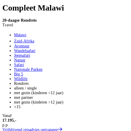
Compleet Malawi
20-daagse Rondreis
Travel
Malawi
Zuid-Afrika
Avontuur
Wandelsafari
Jeepsafari
Natuur
Safari
Nationale Parken
Big 5
Wildlife
Rondreis
alleen / single
met gezin (kinderen <12 jaar)
met partner
met gezin (kinderen >12 jaar)
+15
Vanaf
17.195,-
p.p.
Vrijblijvend reisadvies ontvangen