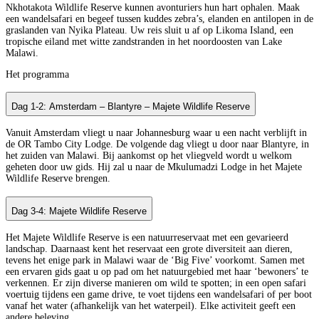
Nkhotakota Wildlife Reserve kunnen avonturiers hun hart ophalen. Maak
een wandelsafari en begeef tussen kuddes zebra’s, elanden en antilopen in de
graslanden van Nyika Plateau. Uw reis sluit u af op Likoma Island, een
tropische eiland met witte zandstranden in het noordoosten van Lake
Malawi.
Het programma
Dag 1-2: Amsterdam – Blantyre – Majete Wildlife Reserve
Vanuit Amsterdam vliegt u naar Johannesburg waar u een nacht verblijft in
de OR Tambo City Lodge. De volgende dag vliegt u door naar Blantyre, in
het zuiden van Malawi. Bij aankomst op het vliegveld wordt u welkom
geheten door uw gids. Hij zal u naar de Mkulumadzi Lodge in het Majete
Wildlife Reserve brengen.
Dag 3-4: Majete Wildlife Reserve
Het Majete Wildlife Reserve is een natuurreservaat met een gevarieerd
landschap. Daarnaast kent het reservaat een grote diversiteit aan dieren,
tevens het enige park in Malawi waar de ‘Big Five’ voorkomt. Samen met
een ervaren gids gaat u op pad om het natuurgebied met haar ‘bewoners’ te
verkennen. Er zijn diverse manieren om wild te spotten; in een open safari
voertuig tijdens een game drive, te voet tijdens een wandelsafari of per boot
vanaf het water (afhankelijk van het waterpeil). Elke activiteit geeft een
andere beleving.