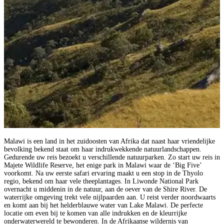
Malawi is een land in het zuidoosten van Afrika dat naast haar vriendelijke
bevolking bekend staat om haar indrukwekkende natuurlandschappen.
Gedurende uw reis bezoekt u verschillende natuurparken. Zo start uw reis in
Majete Wildlife Reserve, het enige park in Malawi waar de ‘Big Five’
voorkomt. Na uw eerste safari ervaring maakt u een stop in de Thyolo
regio, bekend om haar vele theeplantages. In Liwonde National Park
overnacht u middenin in de natuur, aan de oever van de Shire River. De
waterrijke omgeving trekt vele nijlpaarden aan. U reist verder noordwaarts
en komt aan bij het helderblauwe water van Lake Malawi. De perfecte
locatie om even bij te komen van alle indrukken en de kleurrijke
onderwaterwereld te bewonderen. In de Afrikaanse wildernis van