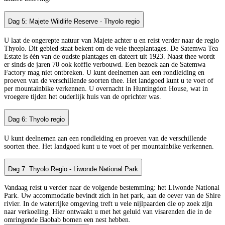
Dag 5: Majete Wildlife Reserve - Thyolo regio
U laat de ongerepte natuur van Majete achter u en reist verder naar de regio
Thyolo. Dit gebied staat bekent om de vele theeplantages. De Satemwa Tea
Estate is één van de oudste plantages en dateert uit 1923. Naast thee wordt
er sinds de jaren 70 ook koffie verbouwd. Een bezoek aan de Satemwa
Factory mag niet ontbreken. U kunt deelnemen aan een rondleiding en
proeven van de verschillende soorten thee. Het landgoed kunt u te voet of
per mountainbike verkennen. U overnacht in Huntingdon House, wat in
vroegere tijden het ouderlijk huis van de oprichter was.
Dag 6: Thyolo regio
U kunt deelnemen aan een rondleiding en proeven van de verschillende
soorten thee. Het landgoed kunt u te voet of per mountainbike verkennen.
Dag 7: Thyolo Regio - Liwonde National Park
Vandaag reist u verder naar de volgende bestemming: het Liwonde National
Park. Uw accommodatie bevindt zich in het park, aan de oever van de Shire
rivier. In de waterrijke omgeving treft u vele nijlpaarden die op zoek zijn
naar verkoeling. Hier ontwaakt u met het geluid van visarenden die in de
omringende Baobab bomen een nest hebben.