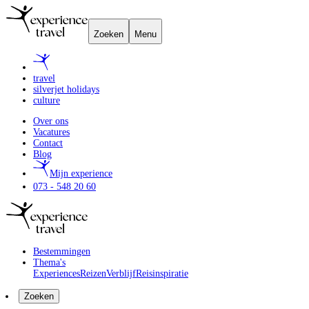
Zoeken
Menu
travel
silverjet holidays
culture
Over ons
Vacatures
Contact
Blog
Mijn experience
073 - 548 20 60
Bestemmingen
Thema's
Experiences
Reizen
Verblijf
Reisinspiratie
Zoeken