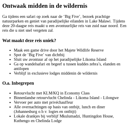
Ontwaak midden in de wildernis
Ga tijdens een safari op zoek naar de ‘Big Five’, bezoek prachtige
natuurparken en geniet van paradijselijke eilanden in Lake Malawi. Tijdens
deze 20-daagse reis maakt u een avontuurlijke reis van zuid naar noord. Een
reis die u niet snel vergeten zal.
Wat maakt deze reis uniek?
Maak een game drive door het Majete Wildlife Reserve
Spot de ‘Big Five’ van dichtbij
Sluit uw avontuur af op het paradijselijke Likoma Island
Ga op wandelsafari en begeef u tussen kuddes zebra’s, elanden en
antilopen
Verblijf in exclusieve lodges middenin de wildernis
O.a. Inbegrepen
Retourvlucht met KLM/KQ in Economy Class
Binnenlandse retourvlucht Chelinda - Likoma Island - Lilongwe
Vervoer per auto met privéchauffeur
Alle overnachtingen op basis van ontbijt, lunch en diner
(Johannesburg o.b.v. logies en ontbijt)
Lokale drankjes bij verblijf Mkulumadzi, Huntingdon House,
Kuthengo en Chelinda Lodge