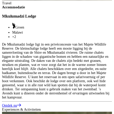
Travel
Accommodatie
Mkulumadzi Lodge
Groen
Malawi
+2
De Mkulumadzi lodge ligt in een privéconcessie van het Majete Wildlife
Reserve. De kleinschalige lodge heeft een mooie ligging bij de
samenvloeiing van de Shire en Mkulumadzi rivieren. De ruime chalets
liggen in de schaduw van gigantische bomen en hebben een natuurlijke en
elegante uitstraling. De daken van de chalets zijn bedekt met grassen,
struiken en planten, wat er voor zorgt dat het in de warme zomer binnen
heerlijk koel blijft. Alle chalets beschikken over een zitgedeelte, en-suite
badkamer, buitendouche en terras. De dagen brengt u door in het Majete
Wildlife Reserve. U kunt het reservaat in een open safarivoertuig of per
boot verkennen. Ook beschikt de lodge over een platform, ook wel hide
genoemd, waar u in alle rust wild kan spotten dat bij de waterpoel komt
drinken. Ter ontspanning kunt u gebruik maken van het zwembad. 's
Avonds kunt u dineren onder de sterrenhemel of ervaringen uitwisselen bij
het kampvuur.
Ontdek nu
Experiences & Activiteiten