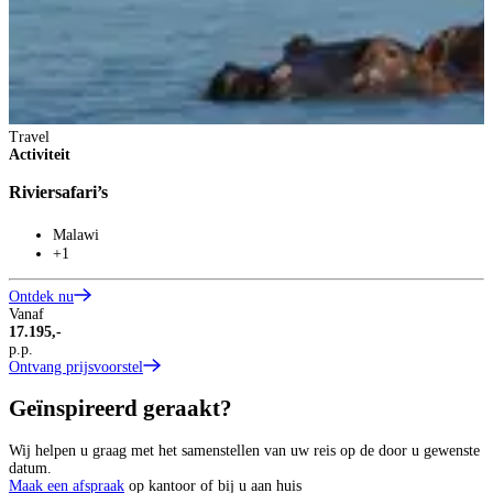
O
Travel
Activiteit
Riviersafari’s
Malawi
+1
Ontdek nu
Vanaf
17.195,-
p.p.
Ontvang prijsvoorstel
Geïnspireerd geraakt?
Wij helpen u graag met het samenstellen van uw reis op de door u gewenste
datum.
Maak een afspraak
op kantoor of bij u aan huis