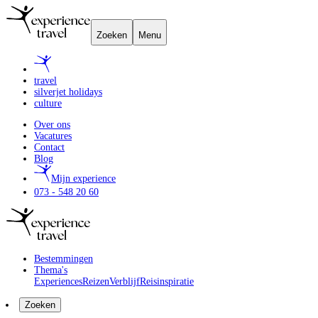
Zoeken
Menu
travel
silverjet holidays
culture
Over ons
Vacatures
Contact
Blog
Mijn experience
073 - 548 20 60
Bestemmingen
Thema's
Experiences
Reizen
Verblijf
Reisinspiratie
Zoeken