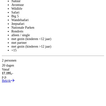
Natuur
Avontuur
Wildlife
Safari
Big 5
Wandelsafari
Jeepsafari
Nationale Parken
Rondreis
alleen / single
T
met gezin (kinderen <12 jaar)
1
met partner
met gezin (kinderen >12 jaar)
S
+15
2 personen
20 dagen
Vanaf
17.195,-
p.p.
Bekijk