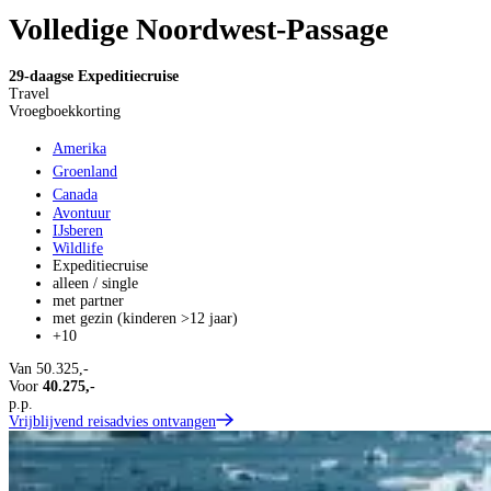
Volledige Noordwest-Passage
29-daagse Expeditiecruise
Travel
Vroegboekkorting
Amerika
Groenland
Canada
Avontuur
IJsberen
Wildlife
Expeditiecruise
alleen / single
met partner
met gezin (kinderen >12 jaar)
+10
Van
50.325,-
Voor
40.275,-
p.p.
Vrijblijvend reisadvies ontvangen