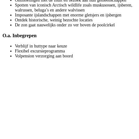
Ontmoetingen met de Inuit en bezoek aan hun gemeenschappen
Spotten van iconisch Arctisch wildlife zoals muskusossen, ijsberen,
walrussen, beluga’s en andere walvissen
Imposante ijslandschappen met enorme gletsjers en ijsbergen
Ontdek historische, weinig bezochte locaties
De zon gaat nauwelijks onder zo ver boven de poolcirkel
O.a. Inbegrepen
Verblijf in huttype naar keuze
Flexibel excursieprogramma
Volpension verzorging aan boord