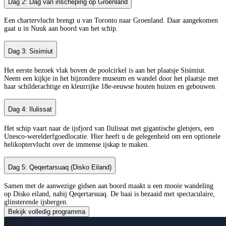
Dag 2: Dag van inscheping op Groenland
Een chartervlucht brengt u van Toronto naar Groenland. Daar aangekomen
gaat u in Nuuk aan boord van het schip.
Dag 3: Sisimiut
Het eerste bezoek vlak boven de poolcirkel is aan het plaatsje Sisimiut.
Neem een kijkje in het bijzondere museum en wandel door het plaatsje met
haar schilderachtige en kleurrijke 18e-eeuwse houten huizen en gebouwen.
Dag 4: Ilulissat
Het schip vaart naar de ijsfjord van Ilulissat met gigantische gletsjers, een
Unesco-werelderfgoedlocatie. Hier heeft u de gelegenheid om een optionele
helikoptervlucht over de immense ijskap te maken.
Dag 5: Qeqertarsuaq (Disko Eiland)
Samen met de aanwezige gidsen aan boord maakt u een mooie wandeling
op Disko eiland, nabij Qeqertarsuaq. De baai is bezaaid met spectaculaire,
glinsterende ijsbergen.
Bekijk volledig programma