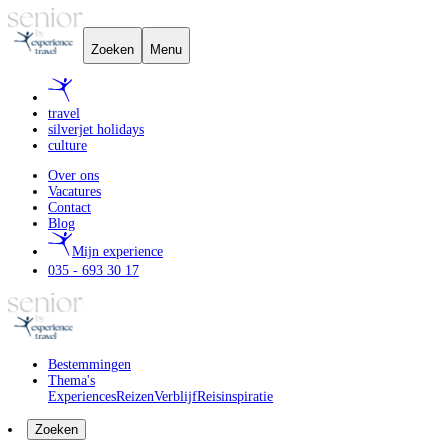
Zoeken
Menu
travel
silverjet holidays
culture
Over ons
Vacatures
Contact
Blog
Mijn experience
035 - 693 30 17
Bestemmingen
Thema's
Experiences
Reizen
Verblijf
Reisinspiratie
Zoeken