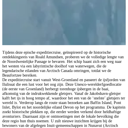
Tijdens deze epische expeditiecruise, geïnspireerd op de historische
ontdekkingsreis van Roald Amundsen, proberen we de volledige lengte van
de Noordwestelijke Passage te bevaren. Het schip baant zich een weg naar
het westen via een labyrintische doolhof van waterwegen, die de
legendarische eilanden van Arctisch Canada omringen, totdat we de
Beaufortzee bereiken.
De expeditiecruise start vanuit West-Groenland en passeert de ijsfjorden van
Ilulissat die een lust voor het oog zijn. Deze Unesco-werelderfgoedlocatie
(de eerste van Groenland) herbergt torenhoge ijsbergen in de baai,
afkomstig van de indrukwekkende gletsjers. Vanaf de Jakobshavn-gletsjer
kalft het ijs in hoog tempo af, waardoor het een van de ‘snelste’ gletsjers ter
wereld is. Verderop langs de route staan bezoeken aan Baffin Island, Pont
Inlet, Bylot en het noordelijke eiland Devon op het programma. De kapitein
zoekt historische plekken op, die eerder werden verkend door heldhaftige
avonturiers. Daarnaast zijn er ontmoetingen met de lokale bevolking die
deze regio hun thuis noemen. U zult nieuwe inzichten krijgen bij de
bewoners van de afgelegen Inuit-gemeenschappen in Nunavut (Arctisch