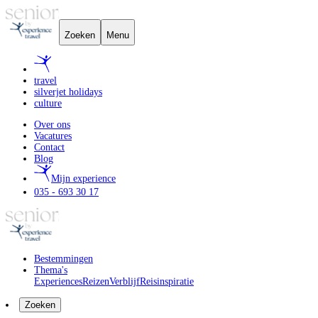
Zoeken
Menu
travel
silverjet holidays
culture
Over ons
Vacatures
Contact
Blog
Mijn experience
035 - 693 30 17
Bestemmingen
Thema's
Experiences
Reizen
Verblijf
Reisinspiratie
Zoeken