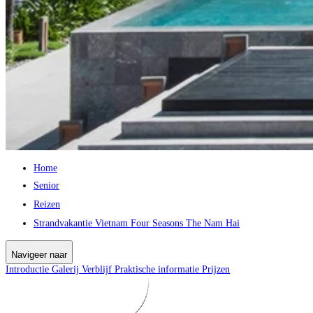
Home
Senior
Reizen
Strandvakantie Vietnam Four Seasons The Nam Hai
Navigeer naar
Introductie
Galerij
Verblijf
Praktische informatie
Prijzen