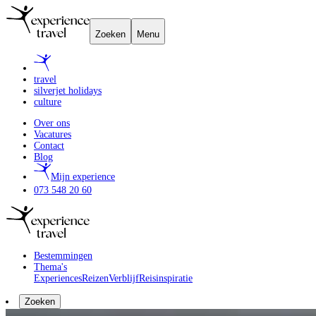
Zoeken
Menu
travel
silverjet holidays
culture
Over ons
Vacatures
Contact
Blog
Mijn experience
073 548 20 60
Bestemmingen
Thema's
Experiences
Reizen
Verblijf
Reisinspiratie
Zoeken