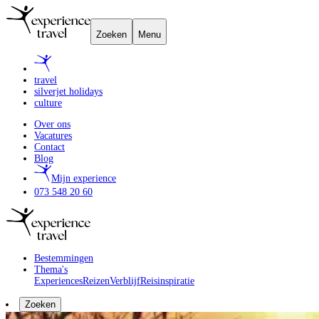
Zoeken
Menu
travel
silverjet holidays
culture
Over ons
Vacatures
Contact
Blog
Mijn experience
073 548 20 60
Bestemmingen
Thema's
Experiences
Reizen
Verblijf
Reisinspiratie
Zoeken