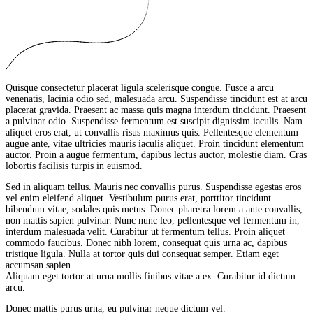
Quisque consectetur placerat ligula scelerisque congue. Fusce a arcu
venenatis, lacinia odio sed, malesuada arcu. Suspendisse tincidunt est at arcu
placerat gravida. Praesent ac massa quis magna interdum tincidunt. Praesent
a pulvinar odio. Suspendisse fermentum est suscipit dignissim iaculis. Nam
aliquet eros erat, ut convallis risus maximus quis. Pellentesque elementum
augue ante, vitae ultricies mauris iaculis aliquet. Proin tincidunt elementum
auctor. Proin a augue fermentum, dapibus lectus auctor, molestie diam. Cras
lobortis facilisis turpis in euismod.
Sed in aliquam tellus. Mauris nec convallis purus. Suspendisse egestas eros
vel enim eleifend aliquet. Vestibulum purus erat, porttitor tincidunt
bibendum vitae, sodales quis metus. Donec pharetra lorem a ante convallis,
non mattis sapien pulvinar. Nunc nunc leo, pellentesque vel fermentum in,
interdum malesuada velit. Curabitur ut fermentum tellus. Proin aliquet
commodo faucibus. Donec nibh lorem, consequat quis urna ac, dapibus
tristique ligula. Nulla at tortor quis dui consequat semper. Etiam eget
accumsan sapien.
Aliquam eget tortor at urna mollis finibus vitae a ex. Curabitur id dictum
arcu.
Donec mattis purus urna, eu pulvinar neque dictum vel.