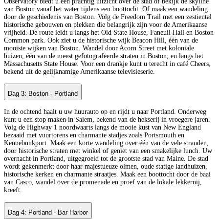
Observatory biedt u een prachtig uitzicht over de stad of bekijk de skyline
van Boston vanaf het water tijdens een boottocht. Of maak een wandeling
door de geschiedenis van Boston. Volg de Freedom Trail met een zestiental
historische gebouwen en plekken die belangrijk zijn voor de Amerikaanse
vrijheid. De route leidt u langs het Old State House, Faneuil Hall en Boston
Common park. Ook ziet u de historische wijk Beacon Hill, één van de
mooiste wijken van Boston. Wandel door Acorn Street met koloniale
huizen, één van de meest gefotografeerde straten in Boston, en langs het
Massachusetts State House. Voor een drankje kunt u terecht in café Cheers,
bekend uit de gelijknamige Amerikaanse televisieserie.
Dag 3: Boston - Portland
In de ochtend haalt u uw huurauto op en rijdt u naar Portland. Onderweg
kunt u een stop maken in Salem, bekend van de hekserij in vroegere jaren.
Volg de Highway 1 noordwaarts langs de mooie kust van New England
bezaaid met vuurtorens en charmante stadjes zoals Portsmouth en
Kennebunkport. Maak een korte wandeling over één van de vele stranden,
door historische straten met winkel of geniet van een smakelijke lunch. Uw
overnacht in Portland, uitgegroeid tot de grootste stad van Maine. De stad
wordt gekenmerkt door haar majestueuze olmen, oude statige landhuizen,
historische kerken en charmante straatjes. Maak een boottocht door de baai
van Casco, wandel over de promenade en proef van de lokale lekkernij,
kreeft.
Dag 4: Portland - Bar Harbor