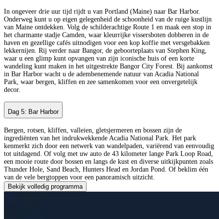
In ongeveer drie uur tijd rijdt u van Portland (Maine) naar Bar Harbor.
Onderweg kunt u op eigen gelegenheid de schoonheid van de ruige kustlijn
van Maine ontdekken. Volg de schilderachtige Route 1 en maak een stop in
het charmante stadje Camden, waar kleurrijke vissersboten dobberen in de
haven en gezellige cafés uitnodigen voor een kop koffie met versgebakken
lekkernijen. Rij verder naar Bangor, de geboorteplaats van Stephen King,
waar u een glimp kunt opvangen van zijn iconische huis of een korte
wandeling kunt maken in het uitgestrekte Bangor City Forest. Bij aankomst
in Bar Harbor wacht u de adembenemende natuur van Acadia National
Park, waar bergen, kliffen en zee samenkomen voor een onvergetelijk
decor.
Dag 5: Bar Harbor
Bergen, rotsen, kliffen, valleien, gletsjermeren en bossen zijn de
ingrediënten van het indrukwekkende Acadia National Park. Het park
kenmerkt zich door een netwerk van wandelpaden, variërend van eenvoudig
tot uitdagend. Of volg met uw auto de 43 kilometer lange Park Loop Road,
een mooie route door bossen en langs de kust en diverse uitkijkpunten zoals
Thunder Hole, Sand Beach, Hunters Head en Jordan Pond. Of beklim één
van de vele bergtoppen voor een panoramisch uitzicht.
Bekijk volledig programma