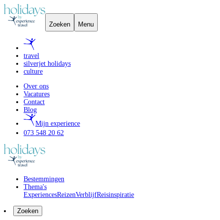
Zoeken
Menu
travel
silverjet holidays
culture
Over ons
Vacatures
Contact
Blog
Mijn experience
073 548 20 62
Bestemmingen
Thema's
Experiences
Reizen
Verblijf
Reisinspiratie
Zoeken