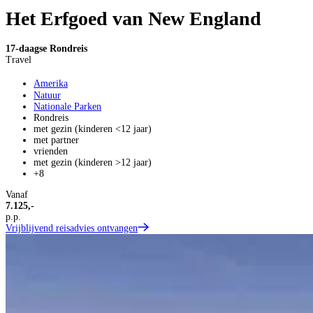
Het Erfgoed van New England
17-daagse Rondreis
Travel
Amerika
Natuur
Nationale Parken
Rondreis
met gezin (kinderen <12 jaar)
met partner
vrienden
met gezin (kinderen >12 jaar)
+8
Vanaf
7.125,-
p.p.
Vrijblijvend reisadvies ontvangen