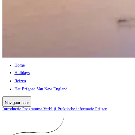
Home
Holidays
Reizen
Het Erfgoed Van New England
Navigeer naar
Introductie
Programma
Verblijf
Praktische informatie
Prijzen