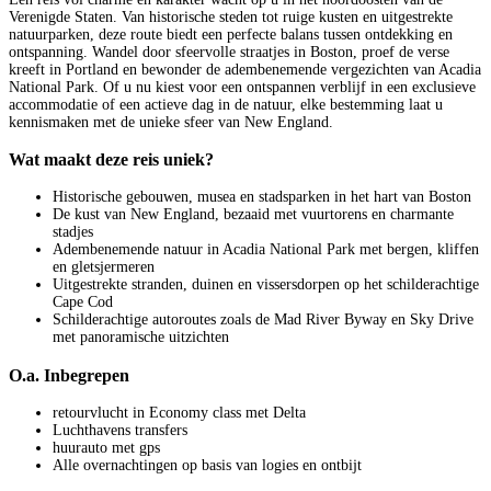
Verenigde Staten. Van historische steden tot ruige kusten en uitgestrekte
natuurparken, deze route biedt een perfecte balans tussen ontdekking en
ontspanning. Wandel door sfeervolle straatjes in Boston, proef de verse
kreeft in Portland en bewonder de adembenemende vergezichten van Acadia
National Park. Of u nu kiest voor een ontspannen verblijf in een exclusieve
accommodatie of een actieve dag in de natuur, elke bestemming laat u
kennismaken met de unieke sfeer van New England.
Wat maakt deze reis uniek?
Historische gebouwen, musea en stadsparken in het hart van Boston
De kust van New England, bezaaid met vuurtorens en charmante
stadjes
Adembenemende natuur in Acadia National Park met bergen, kliffen
en gletsjermeren
Uitgestrekte stranden, duinen en vissersdorpen op het schilderachtige
Cape Cod
Schilderachtige autoroutes zoals de Mad River Byway en Sky Drive
met panoramische uitzichten
O.a. Inbegrepen
retourvlucht in Economy class met Delta
Luchthavens transfers
huurauto met gps
Alle overnachtingen op basis van logies en ontbijt