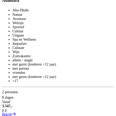
Anantara
Abu-Dhabi
Natuur
Avontuur
Welzijn
Sportief
Cultuur
Uitgaan
Spa en Wellness
Jeepsafari
Culinair
Wijn
Zonvakantie
alleen / single
met gezin (kinderen <12 jaar)
met partner
vrienden
met gezin (kinderen >12 jaar)
+17
2 personen
S
8 dagen
Z
Vanaf
3.547,-
p.p.
Z
Bekijk