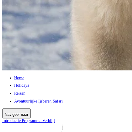
Home
Holidays
Reizen
Avontuurlijke Ijsberen Safari
Navigeer naar
Introductie
Programma
Verblijf