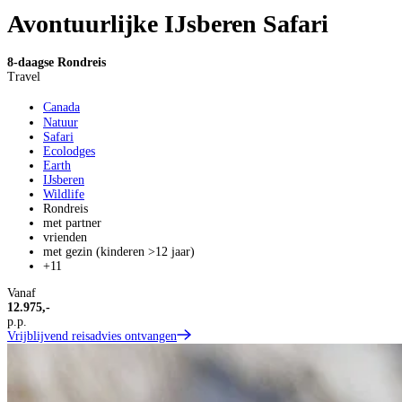
Avontuurlijke IJsberen Safari
8-daagse Rondreis
Travel
Canada
Natuur
Safari
Ecolodges
Earth
IJsberen
Wildlife
Rondreis
met partner
vrienden
met gezin (kinderen >12 jaar)
+11
Vanaf
12.975,-
p.p.
Vrijblijvend reisadvies ontvangen