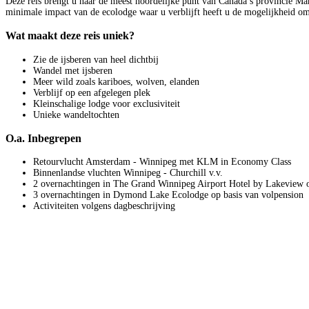
Deze reis brengt u naar de meest noordelijke punt van Canada’s provincie M
minimale impact van de ecolodge waar u verblijft heeft u de mogelijkheid om i
Wat maakt deze reis uniek?
Zie de ijsberen van heel dichtbij
Wandel met ijsberen
Meer wild zoals kariboes, wolven, elanden
Verblijf op een afgelegen plek
Kleinschalige lodge voor exclusiviteit
Unieke wandeltochten
O.a. Inbegrepen
Retourvlucht Amsterdam - Winnipeg met KLM in Economy Class
Binnenlandse vluchten Winnipeg - Churchill v.v.
2 overnachtingen in The Grand Winnipeg Airport Hotel by Lakeview o
3 overnachtingen in Dymond Lake Ecolodge op basis van volpension
Activiteiten volgens dagbeschrijving