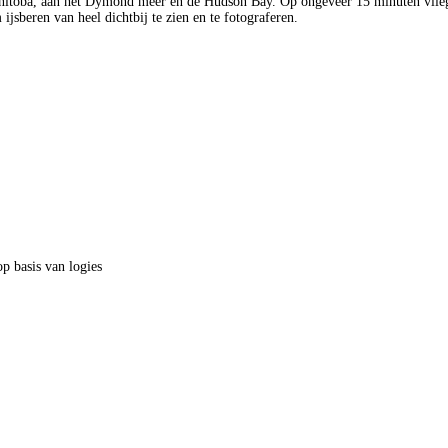
anitoba, aan het Dymond meer en de Hudson Bay. Op ongeveer 15 minuten vlieg
jsberen van heel dichtbij te zien en te fotograferen.
p basis van logies