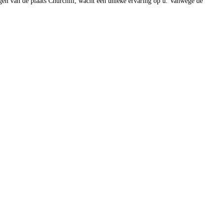
en van de plaats Churchill, wacht een unieke ervaring op u. Vanwege de