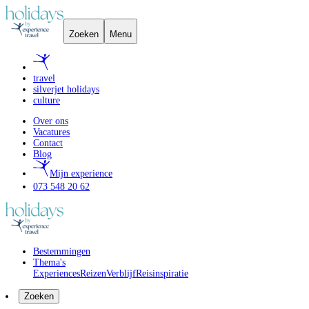
Zoeken
Menu
travel
silverjet holidays
culture
Over ons
Vacatures
Contact
Blog
Mijn experience
073 548 20 62
Bestemmingen
Thema's
Experiences
Reizen
Verblijf
Reisinspiratie
Zoeken