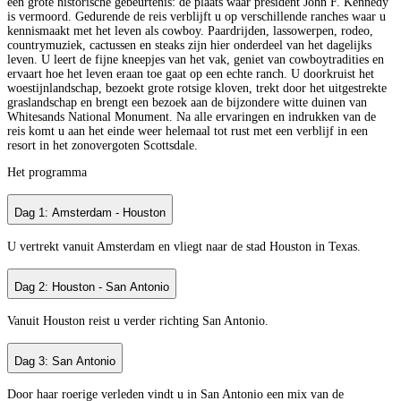
een grote historische gebeurtenis: de plaats waar president John F. Kennedy
is vermoord. Gedurende de reis verblijft u op verschillende ranches waar u
kennismaakt met het leven als cowboy. Paardrijden, lassowerpen, rodeo,
countrymuziek, cactussen en steaks zijn hier onderdeel van het dagelijks
leven. U leert de fijne kneepjes van het vak, geniet van cowboytradities en
ervaart hoe het leven eraan toe gaat op een echte ranch. U doorkruist het
woestijnlandschap, bezoekt grote rotsige kloven, trekt door het uitgestrekte
graslandschap en brengt een bezoek aan de bijzondere witte duinen van
Whitesands National Monument. Na alle ervaringen en indrukken van de
reis komt u aan het einde weer helemaal tot rust met een verblijf in een
resort in het zonovergoten Scottsdale.
Het programma
Dag 1: Amsterdam - Houston
U vertrekt vanuit Amsterdam en vliegt naar de stad Houston in Texas.
Dag 2: Houston - San Antonio
Vanuit Houston reist u verder richting San Antonio.
Dag 3: San Antonio
Door haar roerige verleden vindt u in San Antonio een mix van de