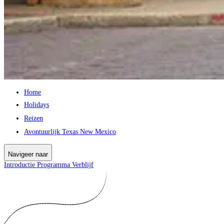
Home
Holidays
Reizen
Avontuurlijk Texas New Mexico
Navigeer naar
Introductie
Programma
Verblijf