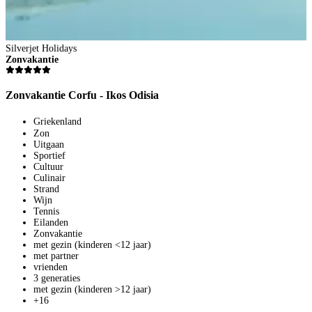
Silverjet Holidays
S
Zonvakantie
Z
Zonvakantie Corfu - Ikos Odisia
Z
Griekenland
Zon
Uitgaan
Sportief
Cultuur
Culinair
Strand
Wijn
Tennis
Eilanden
Zonvakantie
met gezin (kinderen <12 jaar)
met partner
vrienden
3 generaties
2
met gezin (kinderen >12 jaar)
+16
8