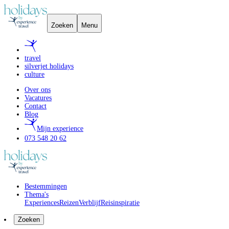
Zoeken
Menu
travel
silverjet holidays
culture
Over ons
Vacatures
Contact
Blog
Mijn experience
073 548 20 62
Bestemmingen
Thema's
Experiences
Reizen
Verblijf
Reisinspiratie
Zoeken