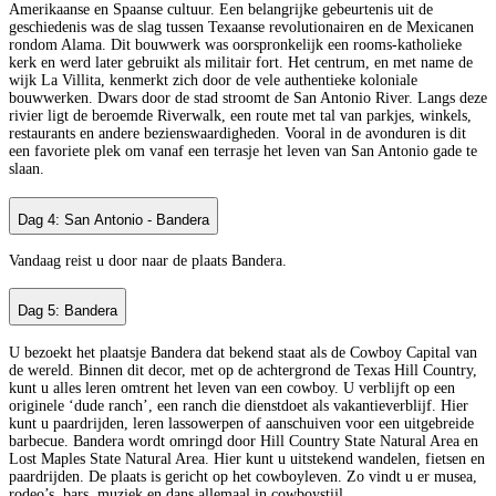
Amerikaanse en Spaanse cultuur. Een belangrijke gebeurtenis uit de
geschiedenis was de slag tussen Texaanse revolutionairen en de Mexicanen
rondom Alama. Dit bouwwerk was oorspronkelijk een rooms-katholieke
kerk en werd later gebruikt als militair fort. Het centrum, en met name de
wijk La Villita, kenmerkt zich door de vele authentieke koloniale
bouwwerken. Dwars door de stad stroomt de San Antonio River. Langs deze
rivier ligt de beroemde Riverwalk, een route met tal van parkjes, winkels,
restaurants en andere bezienswaardigheden. Vooral in de avonduren is dit
een favoriete plek om vanaf een terrasje het leven van San Antonio gade te
slaan.
Dag 4: San Antonio - Bandera
Vandaag reist u door naar de plaats Bandera.
Dag 5: Bandera
U bezoekt het plaatsje Bandera dat bekend staat als de Cowboy Capital van
de wereld. Binnen dit decor, met op de achtergrond de Texas Hill Country,
kunt u alles leren omtrent het leven van een cowboy. U verblijft op een
originele ‘dude ranch’, een ranch die dienstdoet als vakantieverblijf. Hier
kunt u paardrijden, leren lassowerpen of aanschuiven voor een uitgebreide
barbecue. Bandera wordt omringd door Hill Country State Natural Area en
Lost Maples State Natural Area. Hier kunt u uitstekend wandelen, fietsen en
paardrijden. De plaats is gericht op het cowboyleven. Zo vindt u er musea,
rodeo’s, bars, muziek en dans allemaal in cowboystijl.