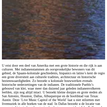
U reist door een deel van Amerika met een grote historie en die rijk is aan
culturen. Met indianenstammen als oorspronkelijke bewoners van dit
gebied, de Spaans-koloniale geschiedenis, hispanics en latino’s kent de regio
een grote diversiteit aan culturele tradities, architectuur en historische
bezienswaardigheden. Zo bezoekt u koloniale bouwwerken evenals
historische nederzettingen van de indianen. De traditionele Pueblo’s
gebouwd van klei, waar meer dan duizend jaar geleden indianenvolkeren
leefden, zijn nog altijd intact. U bezoekt kleine dorpjes en grote steden als
San Antonio, Houston, Dallas, Albuquerque en de hoofdstad van Texas:
Austin. Deze ‘Live Music Capitol of the World’ laat u niet stilzetten met
livemuziek in alle hoeken van de stad. In Dallas bezoekt u de locatie van