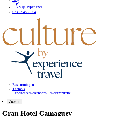
Mijn experience
073 - 548 20 64
Bestemmingen
Thema's
Experiences
Reizen
Verblijf
Reisinspiratie
Zoeken
Gran Hotel Camaguey