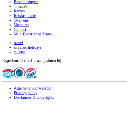
Bestemmingen
Thema's
Reizen
Reisinspiratie
Over ons
Vacatures
Contact
Mijn Experience Travel
travel
silverjet holidays
culture
Experience Travel is aangesloten bij:
Algemene voorwaarden
Privacy policy
Disclaimer & copyrights