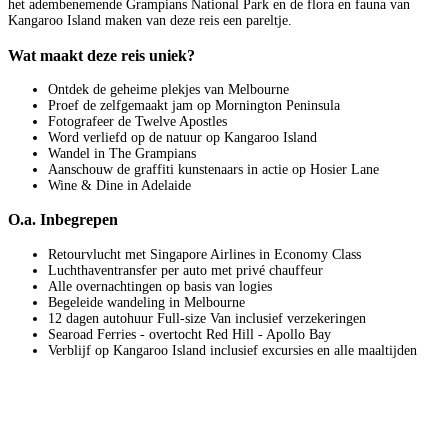
het adembenemende Grampians National Park en de flora en fauna van
Kangaroo Island maken van deze reis een pareltje.
Wat maakt deze reis uniek?
Ontdek de geheime plekjes van Melbourne
Proef de zelfgemaakt jam op Mornington Peninsula
Fotografeer de Twelve Apostles
Word verliefd op de natuur op Kangaroo Island
Wandel in The Grampians
Aanschouw de graffiti kunstenaars in actie op Hosier Lane
Wine & Dine in Adelaide
O.a. Inbegrepen
Retourvlucht met Singapore Airlines in Economy Class
Luchthaventransfer per auto met privé chauffeur
Alle overnachtingen op basis van logies
Begeleide wandeling in Melbourne
12 dagen autohuur Full-size Van inclusief verzekeringen
Searoad Ferries - overtocht Red Hill - Apollo Bay
Verblijf op Kangaroo Island inclusief excursies en alle maaltijden