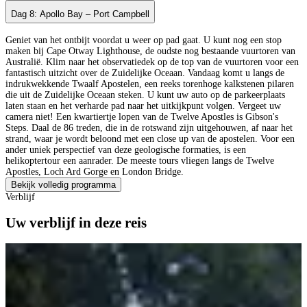
Dag 8: Apollo Bay – Port Campbell
Geniet van het ontbijt voordat u weer op pad gaat. U kunt nog een stop
maken bij Cape Otway Lighthouse, de oudste nog bestaande vuurtoren van
Australië. Klim naar het observatiedek op de top van de vuurtoren voor een
fantastisch uitzicht over de Zuidelijke Oceaan. Vandaag komt u langs de
indrukwekkende Twaalf Apostelen, een reeks torenhoge kalkstenen pilaren
die uit de Zuidelijke Oceaan steken. U kunt uw auto op de parkeerplaats
laten staan en het verharde pad naar het uitkijkpunt volgen. Vergeet uw
camera niet! Een kwartiertje lopen van de Twelve Apostles is Gibson's
Steps. Daal de 86 treden, die in de rotswand zijn uitgehouwen, af naar het
strand, waar je wordt beloond met een close up van de apostelen. Voor een
ander uniek perspectief van deze geologische formaties, is een
helikoptertour een aanrader. De meeste tours vliegen langs de Twelve
Apostles, Loch Ard Gorge en London Bridge.
Bekijk volledig programma
Verblijf
Uw verblijf in deze reis
A
B
B