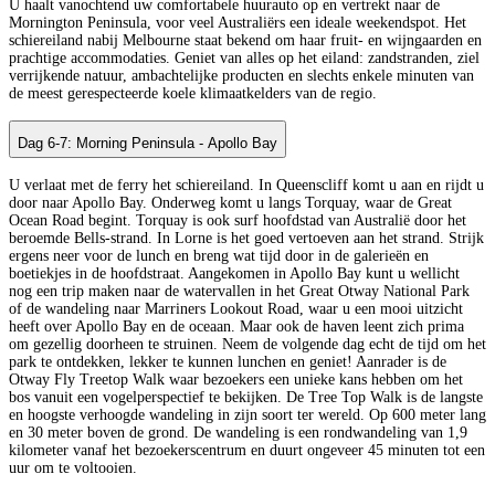
U haalt vanochtend uw comfortabele huurauto op en vertrekt naar de
Mornington Peninsula, voor veel Australiërs een ideale weekendspot. Het
schiereiland nabij Melbourne staat bekend om haar fruit- en wijngaarden en
prachtige accommodaties. Geniet van alles op het eiland: zandstranden, ziel
verrijkende natuur, ambachtelijke producten en slechts enkele minuten van
de meest gerespecteerde koele klimaatkelders van de regio.
Dag 6-7: Morning Peninsula - Apollo Bay
U verlaat met de ferry het schiereiland. In Queenscliff komt u aan en rijdt u
door naar Apollo Bay. Onderweg komt u langs Torquay, waar de Great
Ocean Road begint. Torquay is ook surf hoofdstad van Australië door het
beroemde Bells-strand. In Lorne is het goed vertoeven aan het strand. Strijk
ergens neer voor de lunch en breng wat tijd door in de galerieën en
boetiekjes in de hoofdstraat. Aangekomen in Apollo Bay kunt u wellicht
nog een trip maken naar de watervallen in het Great Otway National Park
of de wandeling naar Marriners Lookout Road, waar u een mooi uitzicht
heeft over Apollo Bay en de oceaan. Maar ook de haven leent zich prima
om gezellig doorheen te struinen. Neem de volgende dag echt de tijd om het
park te ontdekken, lekker te kunnen lunchen en geniet! Aanrader is de
Otway Fly Treetop Walk waar bezoekers een unieke kans hebben om het
bos vanuit een vogelperspectief te bekijken. De Tree Top Walk is de langste
en hoogste verhoogde wandeling in zijn soort ter wereld. Op 600 meter lang
en 30 meter boven de grond. De wandeling is een rondwandeling van 1,9
kilometer vanaf het bezoekerscentrum en duurt ongeveer 45 minuten tot een
uur om te voltooien.