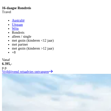
16-daagse Rondreis
Travel
Australië
Uitgaan
Wijn
Rondreis
alleen / single
met gezin (kinderen <12 jaar)
met partner
met gezin (kinderen >12 jaar)
+8
Vanaf
6.395,-
p.p.
Vrijblijvend reisadvies ontvangen