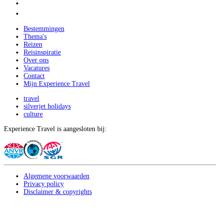
Bestemmingen
Thema's
Reizen
Reisinspiratie
Over ons
Vacatures
Contact
Mijn Experience Travel
travel
silverjet holidays
culture
Experience Travel is aangesloten bij:
Algemene voorwaarden
Privacy policy
Disclaimer & copyrights