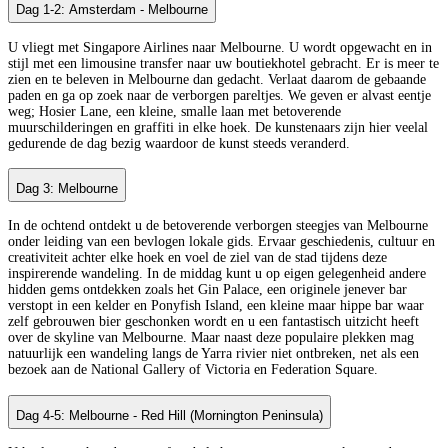
Dag 1-2: Amsterdam - Melbourne
U vliegt met Singapore Airlines naar Melbourne. U wordt opgewacht en in
stijl met een limousine transfer naar uw boutiekhotel gebracht. Er is meer te
zien en te beleven in Melbourne dan gedacht. Verlaat daarom de gebaande
paden en ga op zoek naar de verborgen pareltjes. We geven er alvast eentje
weg; Hosier Lane, een kleine, smalle laan met betoverende
muurschilderingen en graffiti in elke hoek. De kunstenaars zijn hier veelal
gedurende de dag bezig waardoor de kunst steeds veranderd.
Dag 3: Melbourne
In de ochtend ontdekt u de betoverende verborgen steegjes van Melbourne
onder leiding van een bevlogen lokale gids. Ervaar geschiedenis, cultuur en
creativiteit achter elke hoek en voel de ziel van de stad tijdens deze
inspirerende wandeling. In de middag kunt u op eigen gelegenheid andere
hidden gems ontdekken zoals het Gin Palace, een originele jenever bar
verstopt in een kelder en Ponyfish Island, een kleine maar hippe bar waar
zelf gebrouwen bier geschonken wordt en u een fantastisch uitzicht heeft
over de skyline van Melbourne. Maar naast deze populaire plekken mag
natuurlijk een wandeling langs de Yarra rivier niet ontbreken, net als een
bezoek aan de National Gallery of Victoria en Federation Square.
Dag 4-5: Melbourne - Red Hill (Mornington Peninsula)