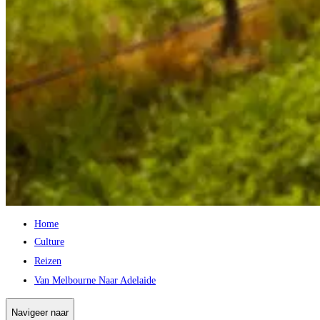
Home
Culture
Reizen
Van Melbourne Naar Adelaide
Navigeer naar