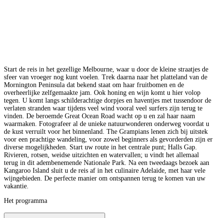
Start de reis in het gezellige Melbourne, waar u door de kleine straatjes de
sfeer van vroeger nog kunt voelen. Trek daarna naar het platteland van de
Mornington Peninsula dat bekend staat om haar fruitbomen en de
overheerlijke zelfgemaakte jam. Ook honing en wijn komt u hier volop
tegen. U komt langs schilderachtige dorpjes en haventjes met tussendoor de
verlaten stranden waar tijdens veel wind vooral veel surfers zijn terug te
vinden. De beroemde Great Ocean Road wacht op u en zal haar naam
waarmaken. Fotografeer al de unieke natuurwonderen onderweg voordat u
de kust verruilt voor het binnenland. The Grampians lenen zich bij uitstek
voor een prachtige wandeling, voor zowel beginners als gevorderden zijn er
diverse mogelijkheden. Start uw route in het centrale punt; Halls Gap.
Rivieren, rotsen, weidse uitzichten en watervallen; u vindt het allemaal
terug in dit adembenemende Nationale Park. Na een tweedaags bezoek aan
Kangaroo Island sluit u de reis af in het culinaire Adelaide, met haar vele
wijngebieden. De perfecte manier om ontspannen terug te komen van uw
vakantie.
Het programma