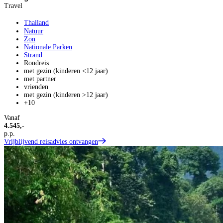
Travel
Thailand
Natuur
Zon
Nationale Parken
Strand
Rondreis
met gezin (kinderen <12 jaar)
met partner
vrienden
met gezin (kinderen >12 jaar)
+10
Vanaf
4.545,-
p.p.
Vrijblijvend reisadvies ontvangen