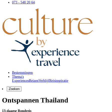
073 - 548 20 64
Bestemmingen
Thema's
Experiences
Reizen
Verblijf
Reisinspiratie
Zoeken
Ontspannen Thailand
13-daagse Rondreis