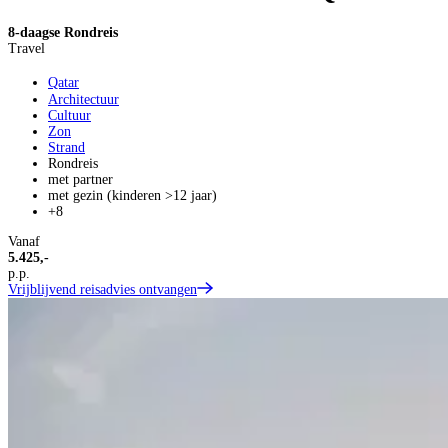
8-daagse Rondreis
Travel
Qatar
Architectuur
Cultuur
Zon
Strand
Rondreis
met partner
met gezin (kinderen >12 jaar)
+8
Vanaf
5.425,-
p.p.
Vrijblijvend reisadvies ontvangen