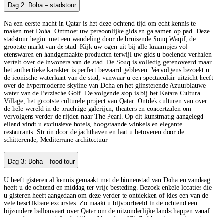
Dag 2: Doha – stadstour
Na een eerste nacht in Qatar is het deze ochtend tijd om echt kennis te
maken met Doha. Ontmoet uw persoonlijke gids en ga samen op pad. Deze
stadstour begint met een wandeling door de bruisende Souq Waqif, de
grootste markt van de stad. Kijk uw ogen uit bij alle kraampjes vol
etenswaren en handgemaakte producten terwijl uw gids u boeiende verhalen
vertelt over de inwoners van de stad. De Souq is volledig gerenoveerd maar
het authentieke karakter is perfect bewaard gebleven. Vervolgens bezoekt u
de iconische waterkant van de stad, vanwaar u een spectaculair uitzicht heeft
over de hypermoderne skyline van Doha en het glinsterende Azuurblauwe
water van de Perzische Golf. De volgende stop is bij het Katara Cultural
Village, het grootste culturele project van Qatar. Ontdek culturen van over
de hele wereld in de prachtige galerijen, theaters en concertzalen om
vervolgens verder de rijden naar The Pearl. Op dit kunstmatig aangelegd
eiland vindt u exclusieve hotels, hoogstaande winkels en elegante
restaurants. Struin door de jachthaven en laat u betoveren door de
schitterende, Mediterrane architectuur.
Dag 3: Doha – food tour
U heeft gisteren al kennis gemaakt met de binnenstad van Doha en vandaag
heeft u de ochtend en middag ter vrije besteding. Bezoek enkele locaties die
u gisteren heeft aangedaan om deze verder te ontdekken of kies een van de
vele beschikbare excursies. Zo maakt u bijvoorbeeld in de ochtend een
bijzondere ballonvaart over Qatar om de uitzonderlijke landschappen vanaf