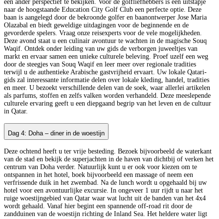
een ander perspectief te bekijken. Voor de golfliefhebbers is een uitstapje
naar de hoogstaande Education City Golf Club een perfecte optie. Deze
baan is aangelegd door de bekroonde golfer en baanontwerper Jose Maria
Olazabal en biedt geweldige uitdagingen voor de beginnende en de
gevorderde spelers. Vraag onze reisexperts voor de vele mogelijkheden.
Deze avond staat u een culinair avontuur te wachten in de magische Souq
Waqif. Ontdek onder leiding van uw gids de verborgen juweeltjes van
markt en ervaar samen een unieke culturele beleving. Proef uzelf een weg
door de steegjes van Souq Waqif en leer meer over regionale tradities
terwijl u de authentieke Arabische gastvrijheid ervaart. Uw lokale Qatari-
gids zal interessante informatie delen over lokale kleding, handel, tradities
en meer. U bezoekt verschillende delen van de soek, waar allerlei artikelen
als parfums, stoffen en zelfs valken worden verhandeld. Deze meeslepende
culturele ervaring geeft u een diepgaand begrip van het leven en de cultuur
in Qatar.
Dag 4: Doha – diner in de woestijn
Deze ochtend heeft u ter vrije besteding. Bezoek bijvoorbeeld de waterkant
van de stad en bekijk de superjachten in de haven van dichtbij of verken het
centrum van Doha verder. Natuurlijk kunt u er ook voor kiezen om te
ontspannen in het hotel, boek bijvoorbeeld een massage of neem een
verfrissende duik in het zwembad. Na de lunch wordt u opgehaald bij uw
hotel voor een avontuurlijke excursie. In ongeveer 1 uur rijdt u naar het
ruige woestijngebied van Qatar waar wat lucht uit de banden van het 4x4
wordt gehaald. Vanaf hier begint een spannende off-road rit door de
zandduinen van de woestijn richting de Inland Sea. Het heldere water ligt