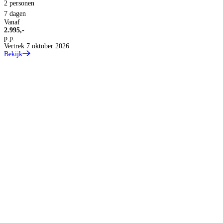
2 personen
7 dagen
Vanaf
2.995,-
p.p.
Vertrek 7 oktober 2026
Bekijk
C
V
9
B